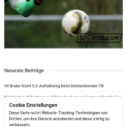
Neueste Beiträge
SV Brake feiert 5:2-Auftaktsieg beim Delmenhorster TB
Fehlstart in Oldenburg: 1. FC Nordenham verliert zum Bezirksliga-
Auftakt
Cookie Einstellungen
Diese Seite nutzt Website-Tracking-Technologien von
Fußball in der Wesermarsch: Die Bilder vom Wochenende
Dritten, um ihre Dienste anzubieten und diese stetig zu
verbessern.
Aufstieg geschafft: HSG-Unterweser-C-Jugend macht sich bereit