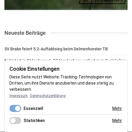
Neueste Beiträge
SV Brake feiert 5:2-Auftaktsieg beim Delmenhorster TB
Fehlstart in Oldenburg: 1. FC Nordenham verliert zum Bezirksliga-
Auftakt
Cookie Einstellungen
Diese Seite nutzt Website-Tracking-Technologien von
Fußball in der Wesermarsch: Die Bilder vom Wochenende
Dritten, um ihre Dienste anzubieten und diese stetig zu
verbessern.
Aufstieg geschafft: HSG-Unterweser-C-Jugend macht sich bereit
Impressum
Datenschutzerklärung
für die Oberliga
Essenziell
Mehr
HSG Unterweser startet mit neuem Torwarttrainer in die
Vorbereitung
Statistiken
Mehr