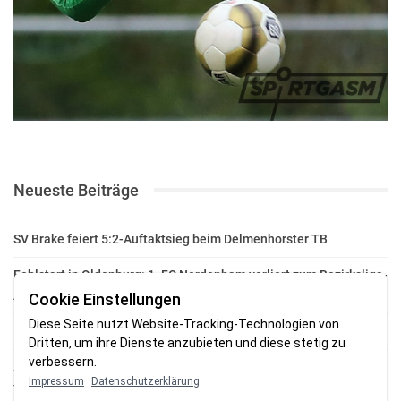
Neueste Beiträge
SV Brake feiert 5:2-Auftaktsieg beim Delmenhorster TB
Fehlstart in Oldenburg: 1. FC Nordenham verliert zum Bezirksliga-
Auftakt
Cookie Einstellungen
Diese Seite nutzt Website-Tracking-Technologien von
Fußball in der Wesermarsch: Die Bilder vom Wochenende
Dritten, um ihre Dienste anzubieten und diese stetig zu
verbessern.
Aufstieg geschafft: HSG-Unterweser-C-Jugend macht sich bereit
Impressum
Datenschutzerklärung
für die Oberliga