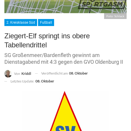
Foto: Schlack
2. Kreisklasse Süd
Fußball
Ziegert-Elf springt ins obere
Tabellendrittel
SG Großenmeer/Bardenfleth gewinnt am
Dienstagabend mit 4:3 gegen den GVO Oldenburg II
Veröffentlicht am
08. Oktober
Von
Kriddl
Letztes Update:
08. Oktober