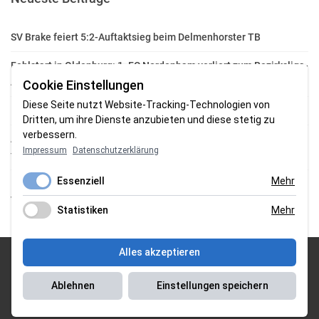
SV Brake feiert 5:2-Auftaktsieg beim Delmenhorster TB
Fehlstart in Oldenburg: 1. FC Nordenham verliert zum Bezirksliga-
Auftakt
Cookie Einstellungen
Diese Seite nutzt Website-Tracking-Technologien von
Fußball in der Wesermarsch: Die Bilder vom Wochenende
Dritten, um ihre Dienste anzubieten und diese stetig zu
verbessern.
Aufstieg geschafft: HSG-Unterweser-C-Jugend macht sich bereit
Impressum
Datenschutzerklärung
für die Oberliga
Essenziell
Mehr
HSG Unterweser startet mit neuem Torwarttrainer in die
Vorbereitung
Statistiken
Mehr
Alles akzeptieren
© 2026 Sportgasm . All Rights Reserved.
Ablehnen
Einstellungen speichern
Unser Team
|
Impressum
|
Datenschutzerklärung
|
Magazin Saison
2018/2019
|
Magazin Saison 2019/2020
|
Magazin Saison 2020/2021
|
Magazin Saison 2022/2023
| Support by
J&P Media Labs