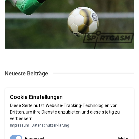
Neueste Beiträge
TSV gewinnt Testspiel bei Braker Reserve
Cookie Einstellungen
SV Brake gewinnt erstes Heimspiel mit 2:0
Diese Seite nutzt Website-Tracking-Technologien von
Dritten, um ihre Dienste anzubieten und diese stetig zu
SV Brake feiert 5:2-Auftaktsieg beim Delmenhorster TB
verbessern.
Impressum
Datenschutzerklärung
Fehlstart in Oldenburg: 1. FC Nordenham verliert zum Bezirksliga-
Auftakt
Essenziell
Mehr