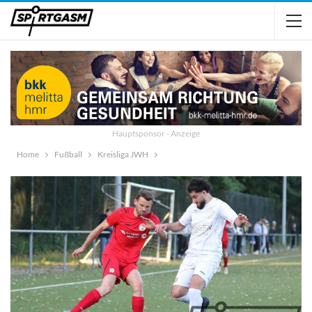
Hauptsponsor - Anzeige
Home
Fußball
Kreisliga JWH