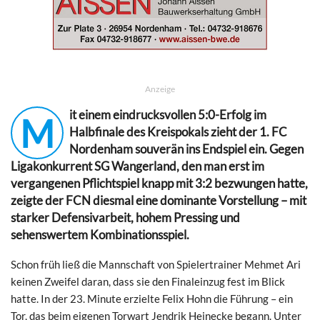
Anzeige
it einem eindrucksvollen 5:0-Erfolg im
M
Halbfinale des Kreispokals zieht der 1. FC
Nordenham souverän ins Endspiel ein. Gegen
Ligakonkurrent SG Wangerland, den man erst im
vergangenen Pflichtspiel knapp mit 3:2 bezwungen hatte,
zeigte der FCN diesmal eine dominante Vorstellung – mit
starker Defensivarbeit, hohem Pressing und
sehenswertem Kombinationsspiel.
Schon früh ließ die Mannschaft von Spielertrainer Mehmet Ari
keinen Zweifel daran, dass sie den Finaleinzug fest im Blick
hatte. In der 23. Minute erzielte Felix Hohn die Führung – ein
Tor, das beim eigenen Torwart Jendrik Heinecke begann. Unter