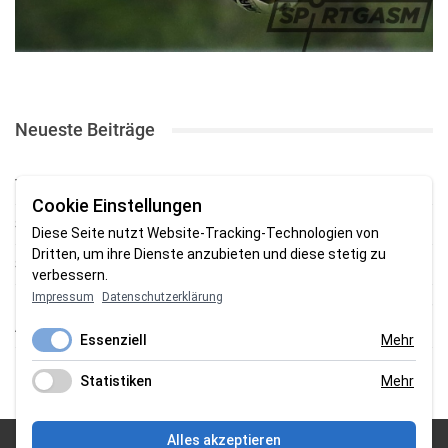
Neueste Beiträge
TSV gewinnt Testspiel bei Braker Reserve
Cookie Einstellungen
SV Brake gewinnt erstes Heimspiel mit 2:0
Diese Seite nutzt Website-Tracking-Technologien von
Dritten, um ihre Dienste anzubieten und diese stetig zu
SV Brake feiert 5:2-Auftaktsieg beim Delmenhorster TB
verbessern.
Impressum
Datenschutzerklärung
Fehlstart in Oldenburg: 1. FC Nordenham verliert zum Bezirksliga-
Auftakt
Essenziell
Mehr
Fußball in der Wesermarsch: Die Bilder vom Wochenende
Statistiken
Mehr
Alles akzeptieren