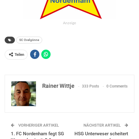
Anzeige
SC Ovelgönne
Teilen
Rainer Wittje
333 Posts
0 Comments
VORHERIGER ARTIKEL
NÄCHSTER ARTIKEL
1. FC Nordenham fegt SG
HSG Unterweser scheitert