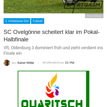
Foto: Schlack
2. Kreisklasse Süd
Fußball
SC Ovelgönne scheitert klar im Pokal-
Halbfinale
VfL Oldenburg 3 dominiert früh und zieht verdient ins
Finale ein
Veröffentlicht am
21. Mai
Von
Rainer Wittje