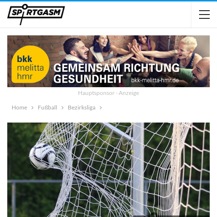
Hauptsponsor - Anzeige
Home
Fußball
Bezirksliga