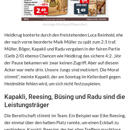
Anzeige (Markant Ellwürden)
Heidkrug konterte durch den freistehenden Luca Reinhold, ehe
der nach vorne beorderte Maik Müller zu spät zum 2:3 traf.
Müller, Böger, Kapakli und Radu vergaben in der fairen Partie
(Gelb 2/0) ebenso Chancen wie Heidkrug das sichere 4:2. „Vor
der Pause bekamen wir zwar keinen Zugriff. Aber auf diesem
Acker war mehr drin. Unsere Jungs sind motiviert. Die Moral
stimmt“, meinte Kapakli, der am Sonntag im Kellerduell gegen
Heidmühle fehlen wird, um sich nicht festzuspielen.
Kapakli, Reesing, Büsing und Radu sind die
Leistungsträger
Die Bereitschaft stimmt im Team. Ein Beispiel war Eike Reesing,
der einmal über den halben Platz rannte, um einen Eckball zu
verhindern. Kapakli, Reesing, der bei allen Treffern machtlose