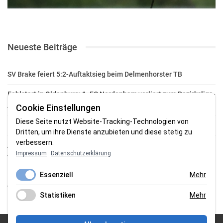
Neueste Beiträge
SV Brake feiert 5:2-Auftaktsieg beim Delmenhorster TB
Fehlstart in Oldenburg: 1. FC Nordenham verliert zum Bezirksliga-
Auftakt
Cookie Einstellungen
Diese Seite nutzt Website-Tracking-Technologien von
Fußball in der Wesermarsch: Die Bilder vom Wochenende
Dritten, um ihre Dienste anzubieten und diese stetig zu
verbessern.
Aufstieg geschafft: HSG-Unterweser-C-Jugend macht sich bereit
Impressum
Datenschutzerklärung
für die Oberliga
Essenziell
Mehr
HSG Unterweser startet mit neuem Torwarttrainer in die
Vorbereitung
Statistiken
Mehr