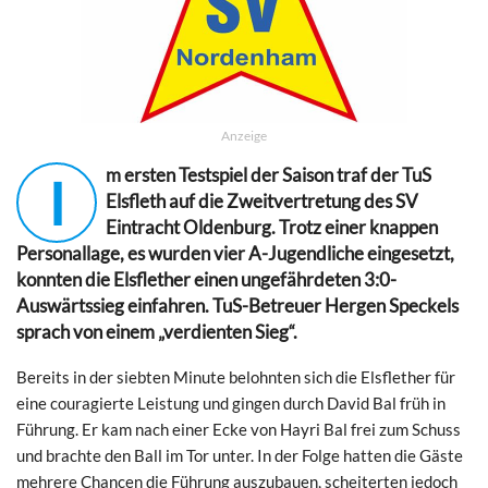
Anzeige
m ersten Testspiel der Saison traf der TuS
I
Elsfleth auf die Zweitvertretung des SV
Eintracht Oldenburg. Trotz einer knappen
Personallage, es wurden vier A-Jugendliche eingesetzt,
konnten die Elsflether einen ungefährdeten 3:0-
Auswärtssieg einfahren. TuS-Betreuer Hergen Speckels
sprach von einem „verdienten Sieg“.
Bereits in der siebten Minute belohnten sich die Elsflether für
eine couragierte Leistung und gingen durch David Bal früh in
Führung. Er kam nach einer Ecke von Hayri Bal frei zum Schuss
und brachte den Ball im Tor unter. In der Folge hatten die Gäste
mehrere Chancen die Führung auszubauen, scheiterten jedoch