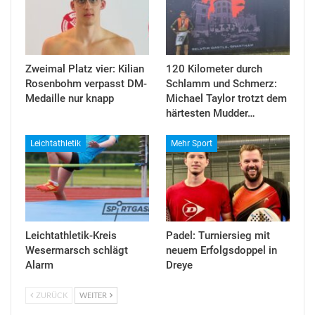
Zweimal Platz vier: Kilian
120 Kilometer durch
Rosenbohm verpasst DM-
Schlamm und Schmerz:
Medaille nur knapp
Michael Taylor trotzt dem
härtesten Mudder…
Leichtathletik
Mehr Sport
Leichtathletik-Kreis
Padel: Turniersieg mit
Wesermarsch schlägt
neuem Erfolgsdoppel in
Alarm
Dreye
ZURÜCK
WEITER