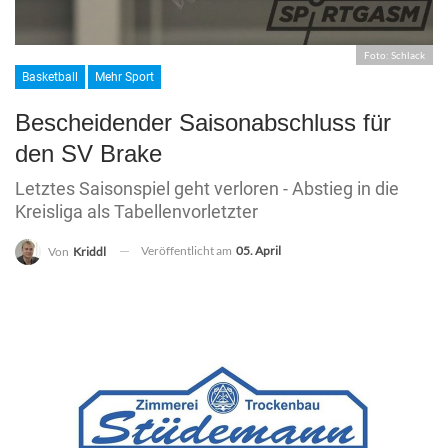
Foto: Schlack
Basketball
Mehr Sport
Bescheidender Saisonabschluss für
den SV Brake
Letztes Saisonspiel geht verloren - Abstieg in die
Kreisliga als Tabellenvorletzter
Veröffentlicht am
05. April
Von
Kriddl