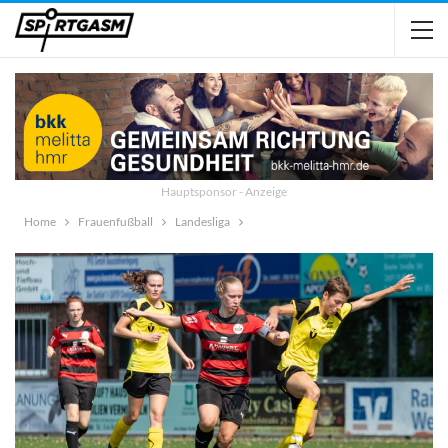
Hauptsponsor - Anzeige
Home
Frauenfußball
Landesliga