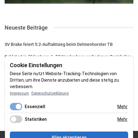
Neueste Beiträge
SV Brake feiert 5:2-Auftaktsieg beim Delmenhorster TB
Fehlstart in Oldenburg: 1. FC Nordenham verliert zum Bezirksliga-
Auftakt
Cookie Einstellungen
Diese Seite nutzt Website-Tracking-Technologien von
Fußball in der Wesermarsch: Die Bilder vom Wochenende
Dritten, um ihre Dienste anzubieten und diese stetig zu
verbessern.
Aufstieg geschafft: HSG-Unterweser-C-Jugend macht sich bereit
Impressum
Datenschutzerklärung
für die Oberliga
Essenziell
Mehr
HSG Unterweser startet mit neuem Torwarttrainer in die
Vorbereitung
Statistiken
Mehr
Alles akzeptieren