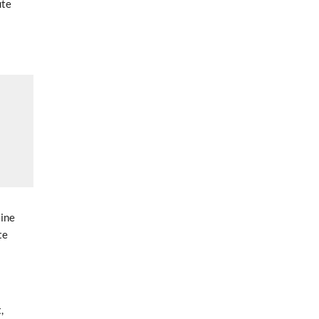
ute
eine
te
,