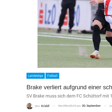
Landesliga
Fußball
Brake verliert aufgrund einer s
SV Brake muss sich dem FC Schüttorf mit 
Veröffentlicht am
30. September
L
Von
Kriddl