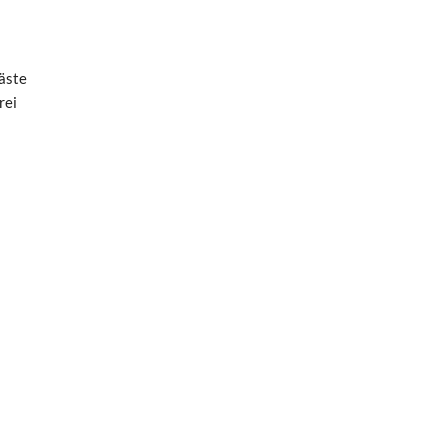
äste
rei