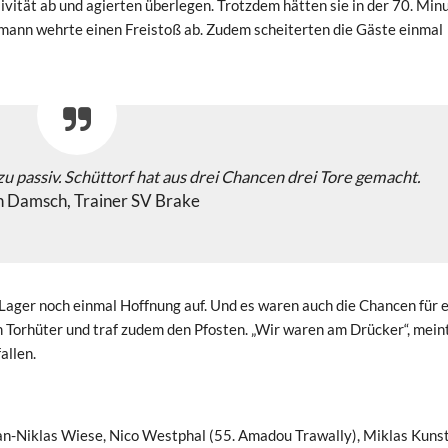
vität ab und agierten überlegen. Trotzdem hätten sie in der 70. Min
rmann wehrte einen Freistoß ab. Zudem scheiterten die Gäste einmal
u passiv. Schüttorf hat aus drei Chancen drei Tore gemacht.
n Damsch, Trainer SV Brake
ager noch einmal Hoffnung auf. Und es waren auch die Chancen für 
 Torhüter und traf zudem den Pfosten. „Wir waren am Drücker“, mein
allen.
n-Niklas Wiese, Nico Westphal (55. Amadou Trawally), Miklas Kunst