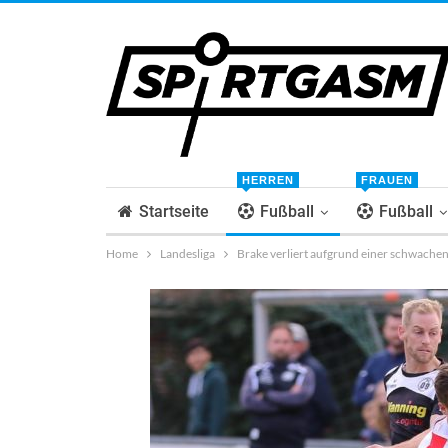
HERREN
FRAUEN
Startseite
Fußball
Fußball
Home
Landesliga
Brake verliert aufgrund einer schwachen