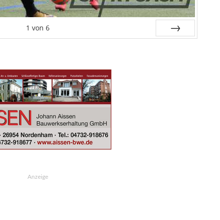
1
von
6
Weiter
Anzeige