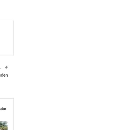
L
eden
utor