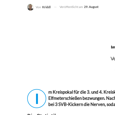
Veröffentlicht am
29. August
Von
Kriddl
m Kreispokal für die 3. und 4. Krei
I
Elfmeterschießen bezwungen. Nach d
bei 3 SVB-Kickern die Nerven, sod