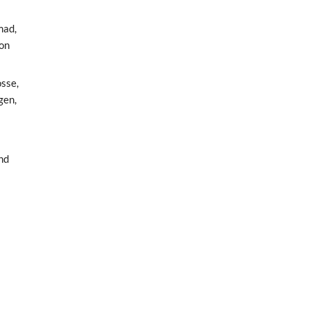
mad,
ton
sse,
gen,
nd