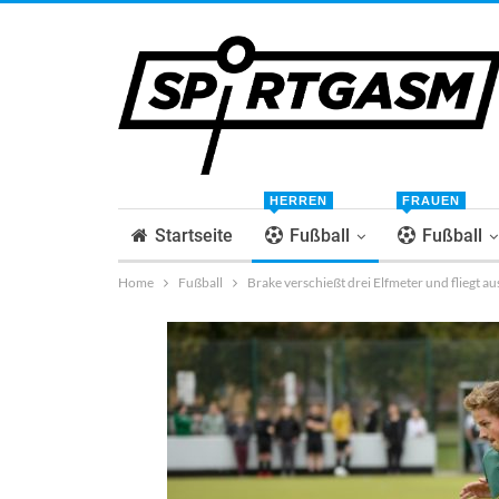
HERREN
FRAUEN
Startseite
Fußball
Fußball
Home
Fußball
Brake verschießt drei Elfmeter und fliegt a