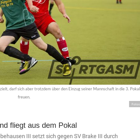
ielt, darf sich aber trotzdem über den Einzug seiner Mannschaft in die 3. Pok
freuen.
Fotos
und fliegt aus dem Pokal
bbehausen III setzt sich gegen SV Brake III durch