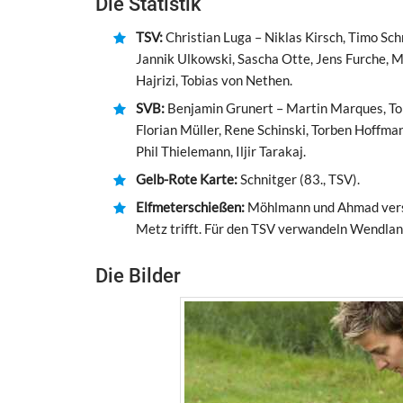
Die Statistik
TSV:
Christian Luga – Niklas Kirsch, Timo Sc
Jannik Ulkowski, Sascha Otte, Jens Furche, 
Hajrizi, Tobias von Nethen.
SVB:
Benjamin Grunert – Martin Marques, Tob
Florian Müller, Rene Schinski, Torben Hoffma
Phil Thielemann, Iljir Tarakaj.
Gelb-Rote Karte:
Schnitger (83., TSV).
Elfmeterschießen:
Möhlmann und Ahmad versch
Metz trifft. Für den TSV verwandeln Wendlan
Die Bilder