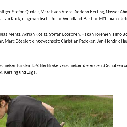
hnitger, Stefan Qualek, Marek von Atens, Adriano Kerting, Nassar Ah
Marvin Kuck; eingewechselt: Julian Wendland, Bastian Möhlmann, Je
ias Mentz, Adrian Kositz, Stefan Looschen, Hakan Töremen, Timo Bo
nn, Marc Böseler; eingewechselt: Christian Padeken, Jan-Hendrik Ha
ießen für den TSV. Bei Brake verschießen die ersten 3 Schützen u
d, Kerting und Luga.