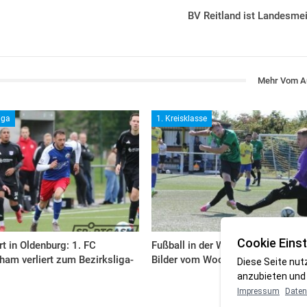
BV Reitland ist Landesmei
Mehr Vom A
iga
1. Kreisklasse
Cookie Einst
rt in Oldenburg: 1. FC
Fußball in der Wesermarsch: Die
am verliert zum Bezirksliga-
Bilder vom Wochenende
Diese Seite nut
anzubieten und 
Impressum
Daten