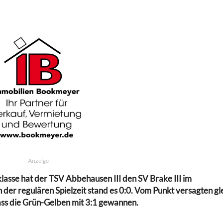
Anzeige
sklasse hat der TSV Abbehausen III den SV Brake III im
er regulären Spielzeit stand es 0:0. Vom Punkt versagten gl
ass die Grün-Gelben mit 3:1 gewannen.