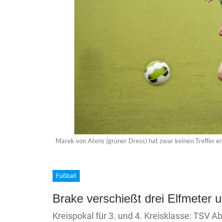
Marek von Atens (grüner Dress) hat zwar keinen Treffer erz
Fußball
Brake verschießt drei Elfmeter 
Kreispokal für 3. und 4. Kreisklasse: TSV A