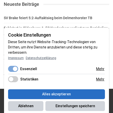
Neueste Beiträge
SV Brake feiert 5:2-Auftaktsieg beim Delmenhorster TB
Fehlstart in Oldenburg: 1. FC Nordenham verliert zum Bezirksliga-
Auftakt
Cookie Einstellungen
Diese Seite nutzt Website-Tracking-Technologien von
Fußball in der Wesermarsch: Die Bilder vom Wochenende
Dritten, um ihre Dienste anzubieten und diese stetig zu
verbessern.
Aufstieg geschafft: HSG-Unterweser-C-Jugend macht sich bereit
Impressum
Datenschutzerklärung
für die Oberliga
Essenziell
Mehr
HSG Unterweser startet mit neuem Torwarttrainer in die
Vorbereitung
Statistiken
Mehr
Alles akzeptieren
© 2026 Sportgasm . All Rights Reserved.
Ablehnen
Einstellungen speichern
Unser Team
|
Impressum
|
Datenschutzerklärung
|
Magazin Saison
2018/2019
|
Magazin Saison 2019/2020
|
Magazin Saison 2020/2021
|