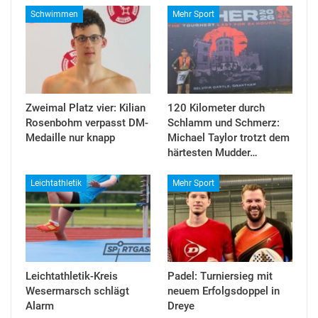
Schwimmen
Mehr Sport
Zweimal Platz vier: Kilian
120 Kilometer durch
Rosenbohm verpasst DM-
Schlamm und Schmerz:
Medaille nur knapp
Michael Taylor trotzt dem
härtesten Mudder…
Leichtathletik
Mehr Sport
Leichtathletik-Kreis
Padel: Turniersieg mit
Wesermarsch schlägt
neuem Erfolgsdoppel in
Alarm
Dreye