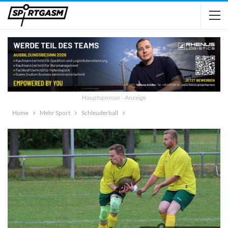
Hauptsponsor - Anzeige
Home
Mehr Sport
Schleuderball