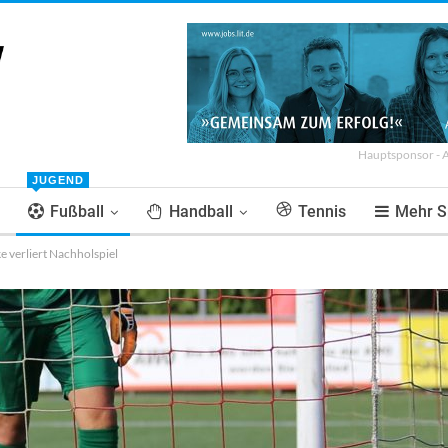
Hauptsponsor - 
JUGEND
Fußball
Handball
Tennis
Mehr S
e verliert Nachholspiel