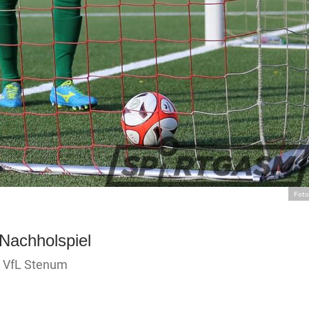
Foto
Nachholspiel
m VfL Stenum