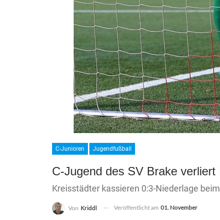
C-Junioren
Jugendfußball
C-Jugend des SV Brake verliert 
Kreisstädter kassieren 0:3-Niederlage bei
Veröffentlicht am
01. November
Von
Kriddl