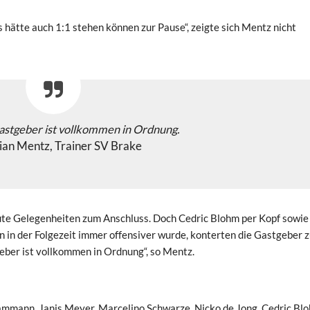
s hätte auch 1:1 stehen können zur Pause“, zeigte sich Mentz nicht
astgeber ist vollkommen in Ordnung.
ian Mentz, Trainer SV Brake
ute Gelegenheiten zum Anschluss. Doch Cedric Blohm per Kopf sowie
 in der Folgezeit immer offensiver wurde, konterten die Gastgeber z
eber ist vollkommen in Ordnung“, so Mentz.
Dammann, Janis Meyer, Marcelino Schwarze, Nicko de Jong, Cedric Bl