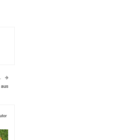
L
 aus
utor