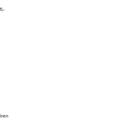
fL-
einen