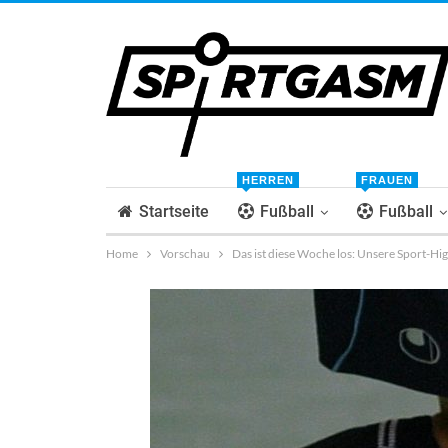
HERREN
FRAUEN
Startseite
Fußball
Fußball
Home
Vorschau
Das ist diese Woche los: Unsere Sport-Hi