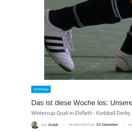
Vorschau
Das ist diese Woche los: Unsere
Wintercup-Quali in Elsfleth - Korbball-Der
Veröffentlicht am
03. Dezember
Le
Von
Kriddl