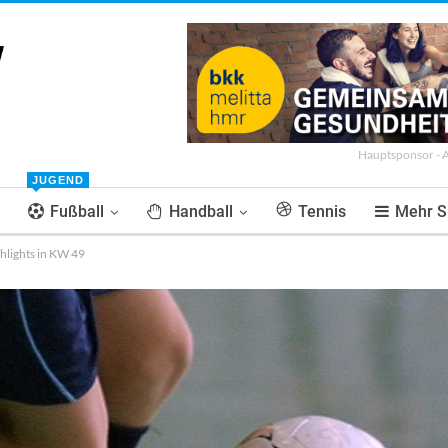
Hauptsponsor - 
JUGEND
Fußball
Handball
Tennis
Mehr S
ghlights in KW 49