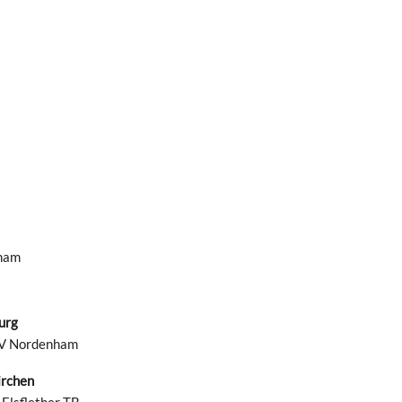
nham
urg
SV Nordenham
irchen
Elsflether TB