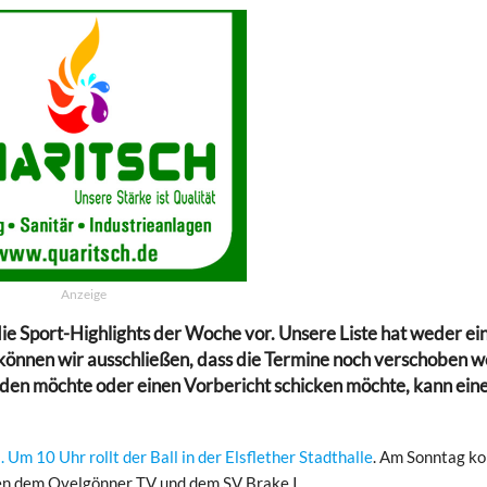
Anzeige
die Sport-Highlights der Woche vor. Unsere Liste hat weder ei
 können wir ausschließen, dass die Termine noch verschoben 
en möchte oder einen Vorbericht schicken möchte, kann eine
Um 10 Uhr rollt der Ball in der Elsflether Stadthalle
. Am Sonntag k
en dem Ovelgönner TV und dem SV Brake I.