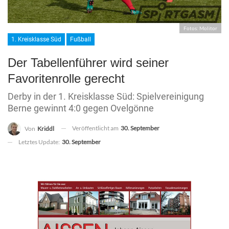
Fotos: Molitor
1. Kreisklasse Süd
Fußball
Der Tabellenführer wird seiner
Favoritenrolle gerecht
Derby in der 1. Kreisklasse Süd: Spielvereinigung
Berne gewinnt 4:0 gegen Ovelgönne
Veröffentlicht am
30. September
Von
Kriddl
Letztes Update:
30. September