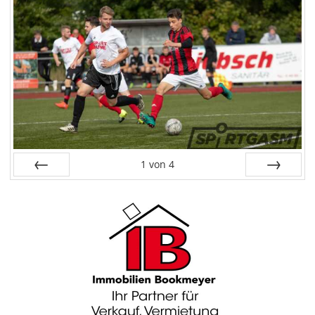
1
von
4
Zurück
Weiter