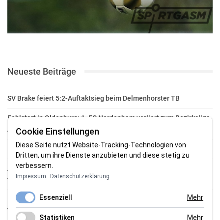
Neueste Beiträge
SV Brake feiert 5:2-Auftaktsieg beim Delmenhorster TB
Fehlstart in Oldenburg: 1. FC Nordenham verliert zum Bezirksliga-
Auftakt
Cookie Einstellungen
Diese Seite nutzt Website-Tracking-Technologien von
Fußball in der Wesermarsch: Die Bilder vom Wochenende
Dritten, um ihre Dienste anzubieten und diese stetig zu
verbessern.
Aufstieg geschafft: HSG-Unterweser-C-Jugend macht sich bereit
Impressum
Datenschutzerklärung
für die Oberliga
Essenziell
Mehr
HSG Unterweser startet mit neuem Torwarttrainer in die
Vorbereitung
Statistiken
Mehr