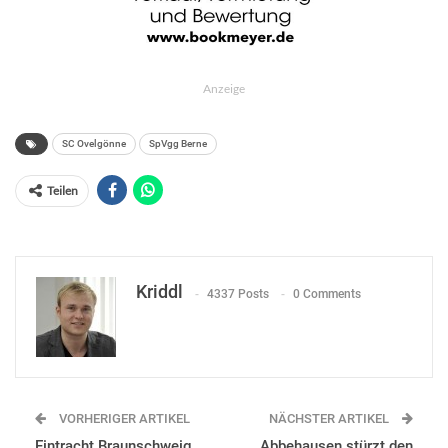
Anzeige
SC Ovelgönne
SpVgg Berne
Teilen
Kriddl
4337 Posts
0 Comments
VORHERIGER ARTIKEL
NÄCHSTER ARTIKEL
Eintracht Braunschweig
Abbehausen stürzt den