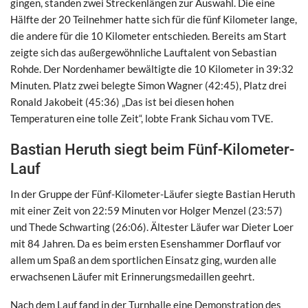
gingen, standen zwei Streckenlängen zur Auswahl. Die eine
Hälfte der 20 Teilnehmer hatte sich für die fünf Kilometer lange,
die andere für die 10 Kilometer entschieden. Bereits am Start
zeigte sich das außergewöhnliche Lauftalent von Sebastian
Rohde. Der Nordenhamer bewältigte die 10 Kilometer in 39:32
Minuten. Platz zwei belegte Simon Wagner (42:45), Platz drei
Ronald Jakobeit (45:36) „Das ist bei diesen hohen
Temperaturen eine tolle Zeit“, lobte Frank Sichau vom TVE.
Bastian Heruth siegt beim Fünf-Kilometer-
Lauf
In der Gruppe der Fünf-Kilometer-Läufer siegte Bastian Heruth
mit einer Zeit von 22:59 Minuten vor Holger Menzel (23:57)
und Thede Schwarting (26:06). Ältester Läufer war Dieter Loer
mit 84 Jahren. Da es beim ersten Esenshammer Dorflauf vor
allem um Spaß an dem sportlichen Einsatz ging, wurden alle
erwachsenen Läufer mit Erinnerungsmedaillen geehrt.
Nach dem Lauf fand in der Turnhalle eine Demonstration des