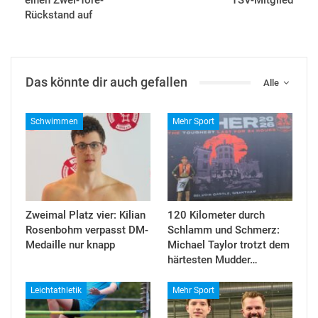
einen Zwei-Tore-
TSV-Mitglied
Rückstand auf
Das könnte dir auch gefallen
Alle
Schwimmen
Mehr Sport
Zweimal Platz vier: Kilian
120 Kilometer durch
Rosenbohm verpasst DM-
Schlamm und Schmerz:
Medaille nur knapp
Michael Taylor trotzt dem
härtesten Mudder…
Leichtathletik
Mehr Sport