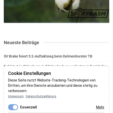
Neueste Beiträge
SV Brake feiert 5:2-Auftaktsieg beim Delmenhorster TB
Fehlstart in Oldenburg: 1. FC Nordenham verliert zum Bezirksliga-
Auftakt
Cookie Einstellungen
Diese Seite nutzt Website-Tracking-Technologien von
Fußball in der Wesermarsch: Die Bilder vom Wochenende
Dritten, um ihre Dienste anzubieten und diese stetig zu
verbessern.
Aufstieg geschafft: HSG-Unterweser-C-Jugend macht sich bereit
Impressum
Datenschutzerklärung
für die Oberliga
Essenziell
Mehr
HSG Unterweser startet mit neuem Torwarttrainer in die