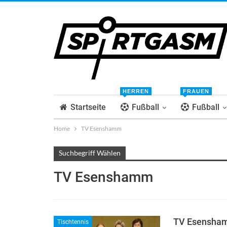
HERREN
FRAUEN
Startseite
Fußball
Fußball
Home
TV Esenshamm
Suchbegriff Wählen
TV Esenshamm
TV Esenshamm
Tischtennis