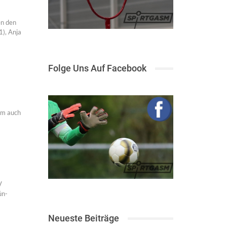
en den
1), Anja
Folge Uns Auf Facebook
em auch
V
ün-
Neueste Beiträge