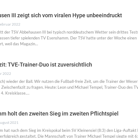
en III zeigt sich vom viralen Hype unbeeindruckt
Februar 2022
tt der TSV Abbehausen III bei typisch norddeutschem Wetter sein drittes Tests
assen tiefer spielenden TV Esenshamm. Der TSV hatte unter der Woche einen 
ert, weil das Magazin…
t: TVE-Trainer-Duo ist zuversichtlich
ar 2022
tlich) wieder der Ball. Wir nutzen die Fußball-freie Zeit, um die Trainer der Wes
Zwischenfazit zu fragen. Heute: Leon und Michael Tempel, Trainer-Duo des T
4. Kreisklasse.…
 holt den zweiten Sieg im zweiten Pflichtspiel
August 2021
hat nach dem Sieg im Kreispokal beim SV Kleinensiel (8:3) den Liga-Auftakt
erfolgreich gestaltet. Die Mannschaft von Trainer Michael Tempel siegte mit 6: