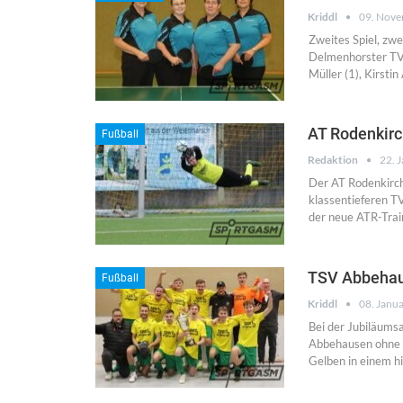
Kriddl
09. Nov
Zweites Spiel, zw
Delmenhorster TV 
Müller (1), Kirstin
AT Rodenkirc
Fußball
Redaktion
22. 
Der AT Rodenkirch
klassentieferen T
der neue ATR-Tra
TSV Abbehaus
Fußball
Kriddl
08. Janu
Bei der Jubiläums
Abbehausen ohne Ni
Gelben in einem h