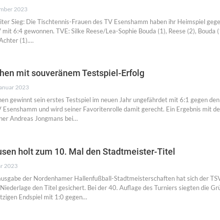
ember 2023
eiter Sieg: Die Tischtennis-Frauen des TV Esenshamm haben ihr Heimspiel geg
mit 6:4 gewonnen. TVE: Silke Reese/Lea-Sophie Bouda (1), Reese (2), Bouda (
 Achter (1).…
hen mit souveränem Testspiel-Erfolg
Januar 2023
en gewinnt sein erstes Testspiel im neuen Jahr ungefährdet mit 6:1 gegen den
V Esenshamm und wird seiner Favoritenrolle damit gerecht. Ein Ergebnis mit d
iner Andreas Jongmans bei…
en holt zum 10. Mal den Stadtmeister-Titel
ar 2023
ausgabe der Nordenhamer Hallenfußball-Stadtmeisterschaften hat sich der TS
ederlage den Titel gesichert. Bei der 40. Auflage des Turniers siegten die Gr
itzigen Endspiel mit 1:0 gegen…