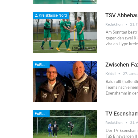
TSV Abbehaus
2. Kreisklasse Nord
Redaktion
21. 
Am Sonntag bestri
gegen den zwei Kl
viralen Hype krei
Zwischen-Fazi
Fußball
Kriddl
27. Janu
Bald rollt (hoffen
Teams nach einem 
Esenshamm in der 
TV Esenshamm
Fußball
Redaktion
31. 
Der TV Esenshamm 
TuS Einswarden II 