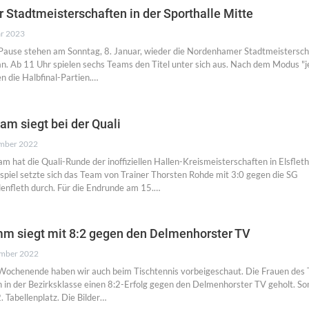
Stadtmeisterschaften in der Sporthalle Mitte
ar 2023
ause stehen am Sonntag, 8. Januar, wieder die Nordenhamer Stadtmeistersch
an. Ab 11 Uhr spielen sechs Teams den Titel unter sich aus. Nach dem Modus "j
n die Halbfinal-Partien.…
m siegt bei der Quali
mber 2022
hat die Quali-Runde der inoffiziellen Hallen-Kreismeisterschaften in Elsfleth
piel setzte sich das Team von Trainer Thorsten Rohde mit 3:0 gegen die SG
nfleth durch. Für die Endrunde am 15.…
m siegt mit 8:2 gegen den Delmenhorster TV
ember 2022
ochenende haben wir auch beim Tischtennis vorbeigeschaut. Die Frauen des
n der Bezirksklasse einen 8:2-Erfolg gegen den Delmenhorster TV geholt. Som
 Tabellenplatz. Die Bilder…