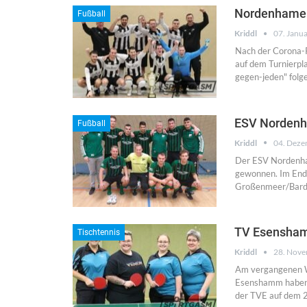
Nordenhamer 
Fußball
Kriddl
07. Janu
Nach der Corona-P
auf dem Turnierpl
gegen-jeden" folge
ESV Nordenha
Fußball
Kriddl
04. Deze
Der ESV Nordenham 
gewonnen. Im Ends
Großenmeer/Barde
TV Esensham
Tischtennis
Kriddl
28. Nov
Am vergangenen W
Esenshamm haben i
der TVE auf dem 2.