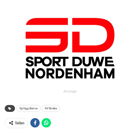
Anzeige
SpVgg Berne
SV Brake
Teilen