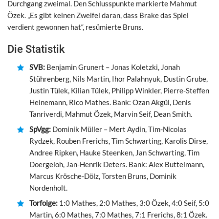
Durchgang zweimal. Den Schlusspunkte markierte Mahmut
Özek. „Es gibt keinen Zweifel daran, dass Brake das Spiel
verdient gewonnen hat“, resümierte Bruns.
Die Statistik
SVB:
Benjamin Grunert – Jonas Koletzki, Jonah
Stührenberg, Nils Martin, Ihor Palahnyuk, Dustin Grube,
Justin Tülek, Kilian Tülek, Philipp Winkler, Pierre-Steffen
Heinemann, Rico Mathes. Bank: Ozan Akgül, Denis
Tanriverdi, Mahmut Özek, Marvin Seif, Dean Smith.
SpVgg:
Dominik Müller – Mert Aydin, Tim-Nicolas
Rydzek, Rouben Frerichs, Tim Schwarting, Karolis Dirse,
Andree Ripken, Hauke Steenken, Jan Schwarting, Tim
Doergeloh, Jan-Henrik Deters. Bank: Alex Buttelmann,
Marcus Krösche-Dölz, Torsten Bruns, Dominik
Nordenholt.
Torfolge:
1:0 Mathes, 2:0 Mathes, 3:0 Özek, 4:0 Seif, 5:0
Martin, 6:0 Mathes, 7:0 Mathes, 7:1 Frerichs, 8:1 Özek.