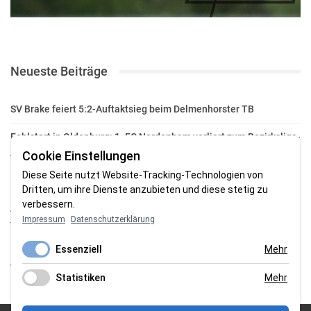
Neueste Beiträge
SV Brake feiert 5:2-Auftaktsieg beim Delmenhorster TB
Fehlstart in Oldenburg: 1. FC Nordenham verliert zum Bezirksliga-
Auftakt
Cookie Einstellungen
Diese Seite nutzt Website-Tracking-Technologien von
Fußball in der Wesermarsch: Die Bilder vom Wochenende
Dritten, um ihre Dienste anzubieten und diese stetig zu
verbessern.
Aufstieg geschafft: HSG-Unterweser-C-Jugend macht sich bereit
Impressum
Datenschutzerklärung
für die Oberliga
Essenziell
Mehr
HSG Unterweser startet mit neuem Torwarttrainer in die
Vorbereitung
Statistiken
Mehr