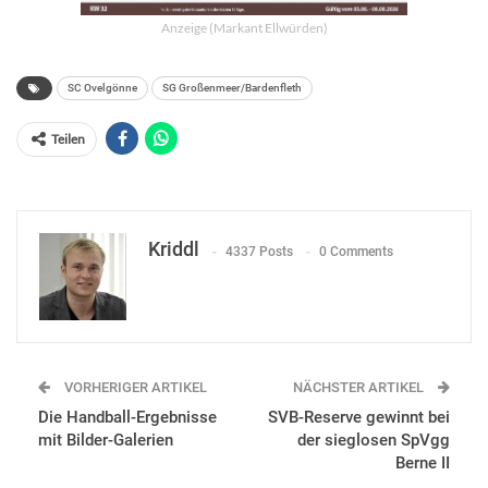
Anzeige (Markant Ellwürden)
SC Ovelgönne
SG Großenmeer/Bardenfleth
Teilen
Kriddl
4337 Posts
0 Comments
VORHERIGER ARTIKEL
NÄCHSTER ARTIKEL
Die Handball-Ergebnisse
SVB-Reserve gewinnt bei
mit Bilder-Galerien
der sieglosen SpVgg
Berne II