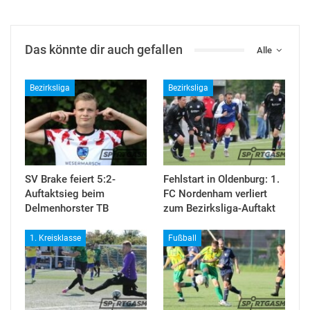
Das könnte dir auch gefallen
Alle
Bezirksliga
Bezirksliga
SV Brake feiert 5:2-
Fehlstart in Oldenburg: 1.
Auftaktsieg beim
FC Nordenham verliert
Delmenhorster TB
zum Bezirksliga-Auftakt
1. Kreisklasse
Fußball