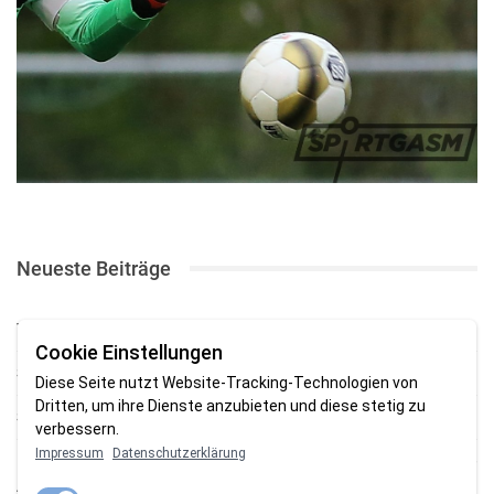
Neueste Beiträge
TSV gewinnt Testspiel bei Braker Reserve
Cookie Einstellungen
SV Brake gewinnt erstes Heimspiel mit 2:0
Diese Seite nutzt Website-Tracking-Technologien von
Dritten, um ihre Dienste anzubieten und diese stetig zu
SV Brake feiert 5:2-Auftaktsieg beim Delmenhorster TB
verbessern.
Impressum
Datenschutzerklärung
Fehlstart in Oldenburg: 1. FC Nordenham verliert zum Bezirksliga-
Auftakt