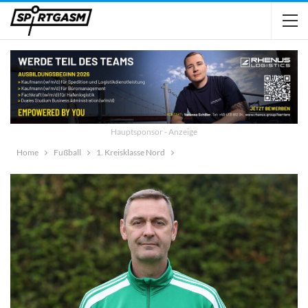
Hauptsponsor - Anzeige
Home
Fußball
1. Kreisklasse Nord