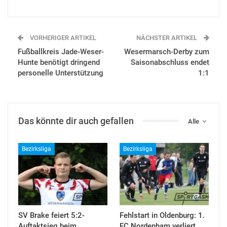
VORHERIGER ARTIKEL
NÄCHSTER ARTIKEL
Fußballkreis Jade-Weser-
Wesermarsch-Derby zum
Hunte benötigt dringend
Saisonabschluss endet
personelle Unterstützung
1:1
Das könnte dir auch gefallen
Alle
Bezirksliga
Bezirksliga
SV Brake feiert 5:2-
Fehlstart in Oldenburg: 1.
Auftaktsieg beim
FC Nordenham verliert