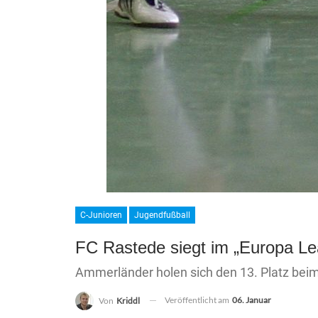
C-Junioren
Jugendfußball
FC Rastede siegt im „Europa L
Ammerländer holen sich den 13. Platz be
Veröffentlicht am
06. Januar
Von
Kriddl