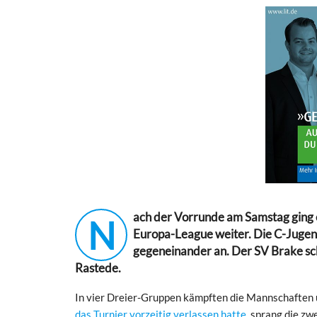
ach der Vorrunde am Samstag ging
N
Europa-League weiter. Die C-Jugend-
gegeneinander an. Der SV Brake sch
Rastede.
In vier Dreier-Gruppen kämpften die Mannschaften u
das Turnier vorzeitig verlassen hatte
, sprang die zw