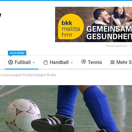
Hauptsponsor - 
JUGEND
Fußball
Handball
Tennis
Mehr S
„Europa League“-Endspiel gegen Brake