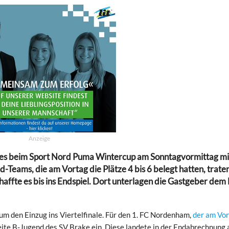
Anzeige
 es beim Sport Nord Puma Wintercup am Sonntagvormittag mi
Teams, die am Vortag die Plätze 4 bis 6 belegt hatten, trate
affte es bis ins Endspiel. Dort unterlagen die Gastgeber dem
m den Einzug ins Viertelfinale. Für den 1. FC Nordenham,
der am Vor
eite B-Jugend des SV Brake ein. Diese landete in der Endabrechnung 