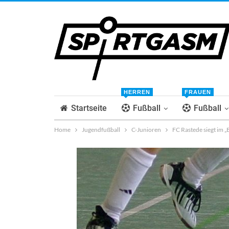
HERREN
FRAUEN
Startseite
Fußball
Fußball
Home
Jugendfußball
C-Junioren
FC Rastede siegt im 