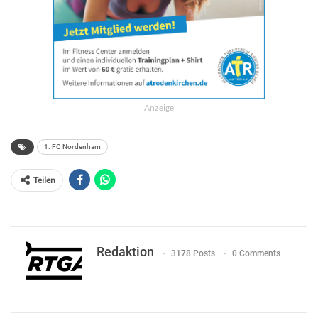
Anzeige
1. FC Nordenham
Teilen
Redaktion
3178 Posts
0 Comments