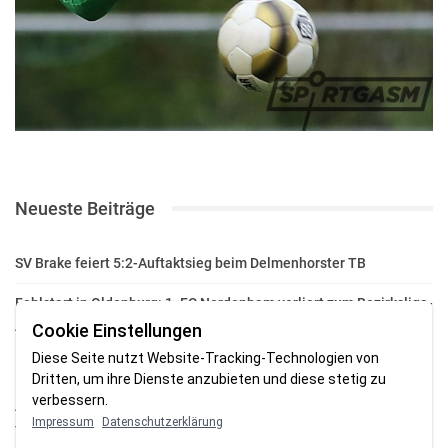
Neueste Beiträge
SV Brake feiert 5:2-Auftaktsieg beim Delmenhorster TB
Fehlstart in Oldenburg: 1. FC Nordenham verliert zum Bezirksliga-
Auftakt
Cookie Einstellungen
Diese Seite nutzt Website-Tracking-Technologien von
Fußball in der Wesermarsch: Die Bilder vom Wochenende
Dritten, um ihre Dienste anzubieten und diese stetig zu
verbessern.
Aufstieg geschafft: HSG-Unterweser-C-Jugend macht sich bereit
Impressum
Datenschutzerklärung
für die Oberliga