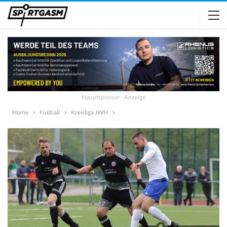
Hauptsponsor - Anzeige
Home
Fußball
Kreisliga JWH