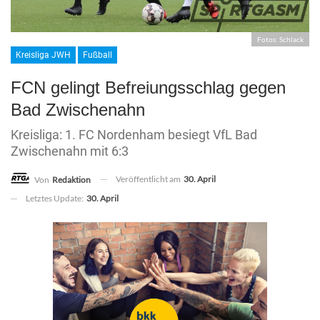
Fotos: Schlack
Kreisliga JWH
Fußball
FCN gelingt Befreiungsschlag gegen
Bad Zwischenahn
Kreisliga: 1. FC Nordenham besiegt VfL Bad
Zwischenahn mit 6:3
Veröffentlicht am
30. April
Von
Redaktion
Letztes Update:
30. April