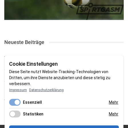
Neueste Beiträge
TSV gewinnt Testspiel bei Braker Reserve
Cookie Einstellungen
SV Brake gewinnt erstes Heimspiel mit 2:0
Diese Seite nutzt Website-Tracking-Technologien von
Dritten, um ihre Dienste anzubieten und diese stetig zu
SV Brake feiert 5:2-Auftaktsieg beim Delmenhorster TB
verbessern.
Impressum
Datenschutzerklärung
Fehlstart in Oldenburg: 1. FC Nordenham verliert zum Bezirksliga-
Auftakt
Essenziell
Mehr
Fußball in der Wesermarsch: Die Bilder vom Wochenende
Statistiken
Mehr