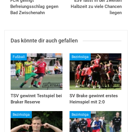
FCN gelingt
ESV lässt in der zweiten
Befreiungsschlag gegen
Halbzeit zu viele Chancen
Bad Zwischenahn
liegen
Das könnte dir auch gefallen
Fußball
Bezirksliga
TSV gewinnt Testspiel bei
SV Brake gewinnt erstes
Braker Reserve
Heimspiel mit 2:0
Bezirksliga
Bezirksliga