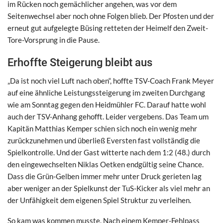
im Rücken noch gemächlicher angehen, was vor dem
Seitenwechsel aber noch ohne Folgen blieb. Der Pfosten und der
erneut gut aufgelegte Büsing retteten der Heimelf den Zweit-
Tore-Vorsprung in die Pause.
Erhoffte Steigerung bleibt aus
„Da ist noch viel Luft nach oben“, hoffte TSV-Coach Frank Meyer
auf eine ähnliche Leistungssteigerung im zweiten Durchgang
wie am Sonntag gegen den Heidmühler FC. Darauf hatte wohl
auch der TSV-Anhang gehofft. Leider vergebens. Das Team um
Kapitän Matthias Kemper schien sich noch ein wenig mehr
zurückzunehmen und überließ Eversten fast vollständig die
Spielkontrolle. Und der Gast witterte nach dem 1:2 (48.) durch
den eingewechselten Niklas Oetken endgültig seine Chance.
Dass die Grün-Gelben immer mehr unter Druck gerieten lag
aber weniger an der Spielkunst der TuS-Kicker als viel mehr an
der Unfähigkeit dem eigenen Spiel Struktur zu verleihen.
So kam was kommen musste. Nach einem Kemper-Fehlpass