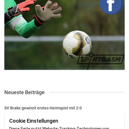
Neueste Beiträge
SV Brake gewinnt erstes Heimspiel mit 2:0
SV Brake feiert 5:2-Auftaktsieg beim Delmenhorster TB
Cookie Einstellungen
Diese Seite nutzt Website-Tracking-Technologien von