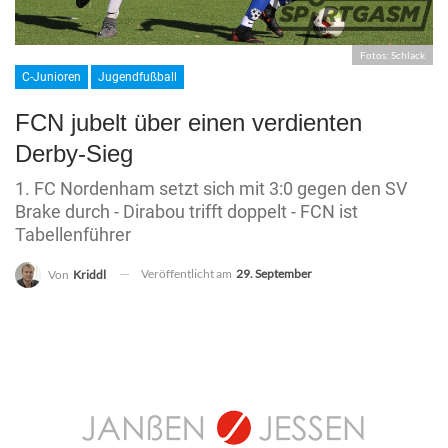
Fotos: Schlack
C-Junioren
Jugendfußball
FCN jubelt über einen verdienten
Derby-Sieg
1. FC Nordenham setzt sich mit 3:0 gegen den SV
Brake durch - Dirabou trifft doppelt - FCN ist
Tabellenführer
Veröffentlicht am
29. September
Von
Kriddl