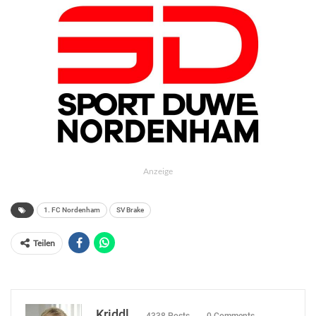
Anzeige
1. FC Nordenham
SV Brake
Teilen
Kriddl
4338 Posts
0 Comments