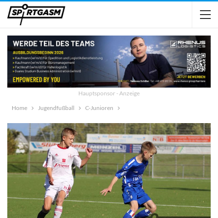
Hauptsponsor - Anzeige
Home
Jugendfußball
C-Junioren