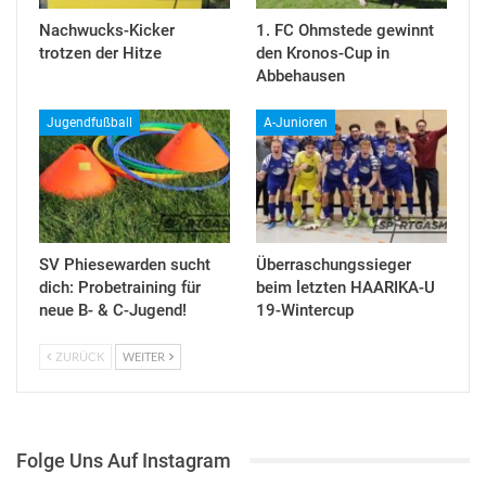
Nachwucks-Kicker
1. FC Ohmstede gewinnt
trotzen der Hitze
den Kronos-Cup in
Abbehausen
Jugendfußball
A-Junioren
SV Phiesewarden sucht
Überraschungssieger
dich: Probetraining für
beim letzten HAARIKA-U
neue B- & C-Jugend!
19-Wintercup
ZURÜCK
WEITER
Folge Uns Auf Instagram