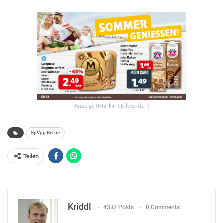
Anzeige (Markant Ellwürden)
SpVgg Berne
Teilen
Kriddl
4337 Posts
0 Comments