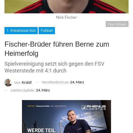
Nick Fischer
Foto: Schlack
1. Kreisklasse Süd
Fußball
Fischer-Brüder führen Berne zum
Heimerfolg
Spielvereinigung setzt sich gegen den FSV
Westerstede mit 4:1 durch
Veröffentlicht am
24. März
Von
Kriddl
Letztes Update:
24. März