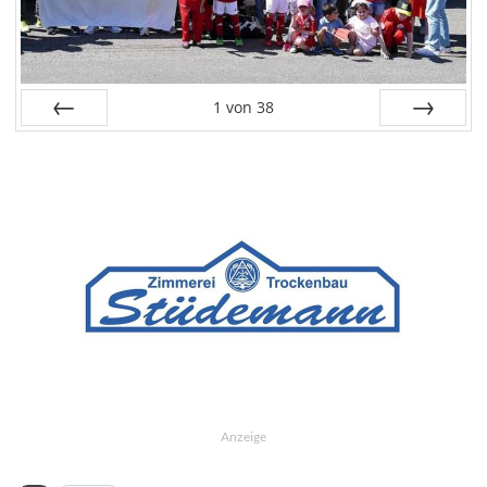
1
von
38
Zurück
Vor
Anzeige