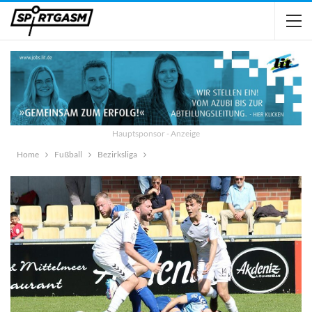
Hauptsponsor - Anzeige
Home
Fußball
Bezirksliga