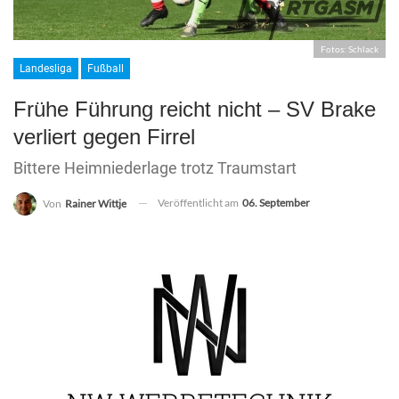
Fotos: Schlack
Landesliga
Fußball
Frühe Führung reicht nicht – SV Brake
verliert gegen Firrel
Bittere Heimniederlage trotz Traumstart
Veröffentlicht am
06. September
Von
Rainer Wittje