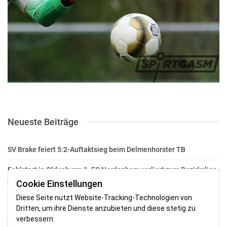
Neueste Beiträge
SV Brake feiert 5:2-Auftaktsieg beim Delmenhorster TB
Fehlstart in Oldenburg: 1. FC Nordenham verliert zum Bezirksliga-
Auftakt
Cookie Einstellungen
Diese Seite nutzt Website-Tracking-Technologien von
Fußball in der Wesermarsch: Die Bilder vom Wochenende
Dritten, um ihre Dienste anzubieten und diese stetig zu
verbessern.
Aufstieg geschafft: HSG-Unterweser-C-Jugend macht sich bereit