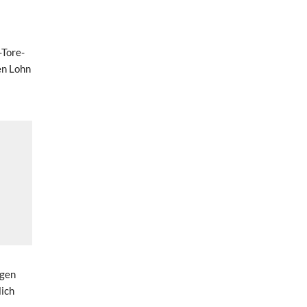
-Tore-
en Lohn
igen
lich