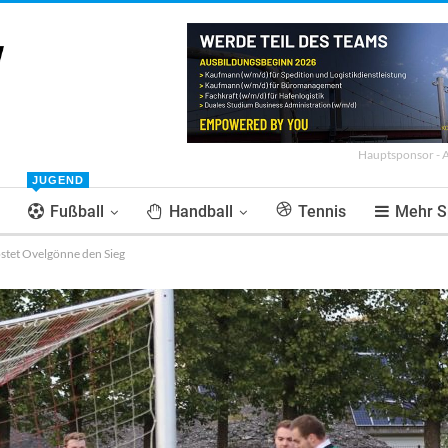
Hauptsponsor - 
JUGEND
Fußball
Handball
Tennis
Mehr S
stet Ovelgönne den Sieg