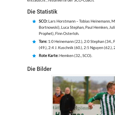
enttäuscht“, resümierte der SCO-Coach.
Die Statistik
SCO:
Lars Horstmann – Tobias Heinemann, Ma
Bortnowski), Luca Stephan, Paul Hemken, Juli
Prophet), Finn Osterloh.
Tore:
1:0 Heinemann (22.), 2:0 Stephan (34., Fo
(49.), 2:4 J. Kuschnik (60.), 2:5 Nguyen (62.), 
Rote Karte:
Hemken (32., SCO).
Die Bilder