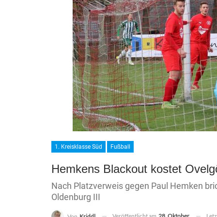
1. Kreisklasse Süd
Fußball
Hemkens Blackout kostet Ovelg
Nach Platzverweis gegen Paul Hemken brich
Oldenburg III
Veröffentlicht am
28. Oktober
Let
Von
Kriddl