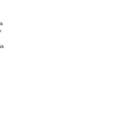
ik
n
nik