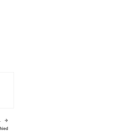
L
hied