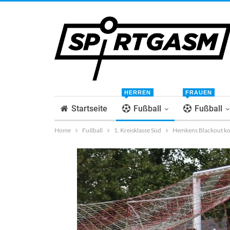
HERREN
FRAUEN
Startseite
Fußball
Fußball
Home
Fußball
1. Kreisklasse Süd
Hemkens Blackout ko