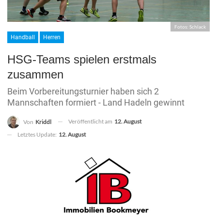
Fotos: Schlack
Handball
Herren
HSG-Teams spielen erstmals
zusammen
Beim Vorbereitungsturnier haben sich 2
Mannschaften formiert - Land Hadeln gewinnt
Veröffentlicht am
12. August
Von
Kriddl
Letztes Update:
12. August