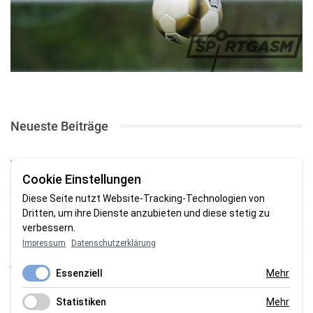
Neueste Beiträge
TSV gewinnt Testspiel bei Braker Reserve
Cookie Einstellungen
SV Brake gewinnt erstes Heimspiel mit 2:0
Diese Seite nutzt Website-Tracking-Technologien von
Dritten, um ihre Dienste anzubieten und diese stetig zu
SV Brake feiert 5:2-Auftaktsieg beim Delmenhorster TB
verbessern.
Impressum
Datenschutzerklärung
Fehlstart in Oldenburg: 1. FC Nordenham verliert zum Bezirksliga-
Auftakt
Essenziell
Mehr
Fußball in der Wesermarsch: Die Bilder vom Wochenende
Statistiken
Mehr