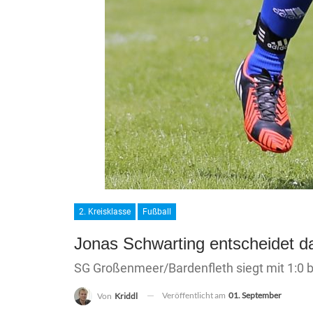
2. Kreisklasse
Fußball
Jonas Schwarting entscheidet d
SG Großenmeer/Bardenfleth siegt mit 1:0 b
Veröffentlicht am
01. September
Von
Kriddl