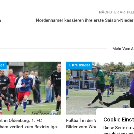
NÄCHSTER ARTIKE
a
Nordenhamer kassieren ihre erste Saison-Nieder
Mehr Vom A
iga
1. Kreisklasse
Cookie Einst
rt in Oldenburg: 1. FC
Fußball in der Wesermarsch: Die
am verliert zum Bezirksliga-
Bilder vom Wochenende
Diese Seite nut