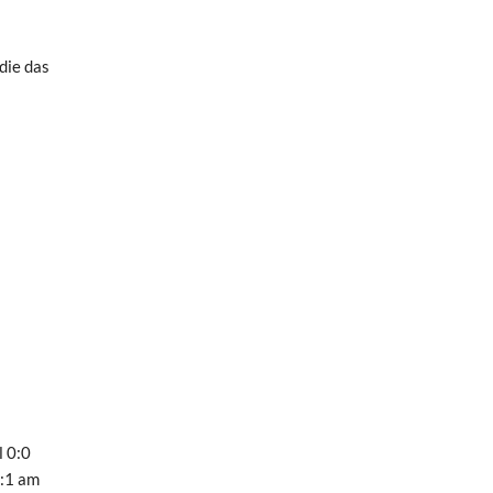
die das
l 0:0
0:1 am