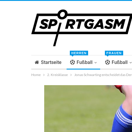
HERREN
FRAUEN
Startseite
Fußball
Fußball
Home
2. Kreisklasse
Jonas Schwarting entscheidet das De