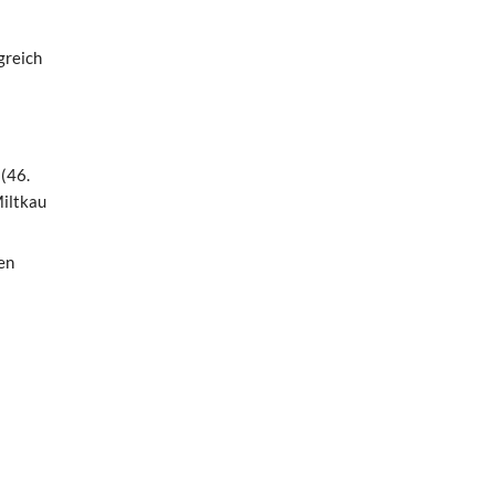
greich
(46.
Miltkau
en