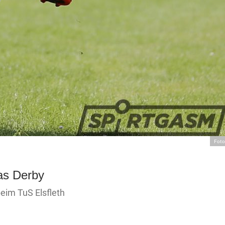
Foto
as Derby
eim TuS Elsfleth