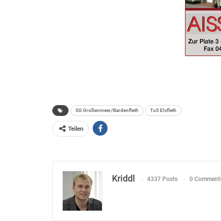
SG Großenmeer/Bardenfleth
TuS Elsfleth
Teilen
Kriddl
4337 Posts
0 Comment