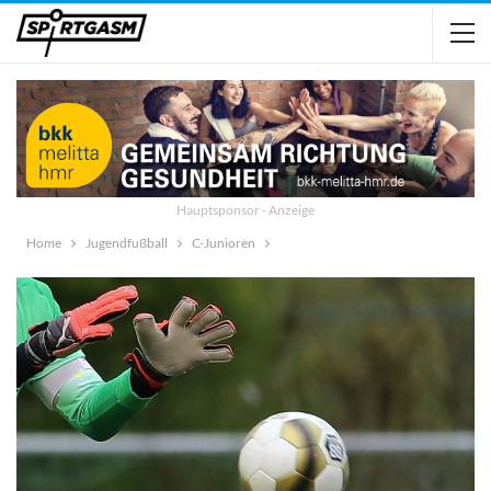
Hauptsponsor - Anzeige
Home
Jugendfußball
C-Junioren