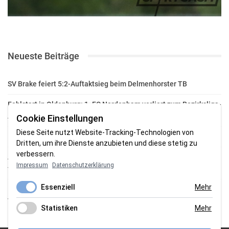
Neueste Beiträge
SV Brake feiert 5:2-Auftaktsieg beim Delmenhorster TB
Fehlstart in Oldenburg: 1. FC Nordenham verliert zum Bezirksliga-
Auftakt
Cookie Einstellungen
Diese Seite nutzt Website-Tracking-Technologien von
Fußball in der Wesermarsch: Die Bilder vom Wochenende
Dritten, um ihre Dienste anzubieten und diese stetig zu
verbessern.
Aufstieg geschafft: HSG-Unterweser-C-Jugend macht sich bereit
Impressum
Datenschutzerklärung
für die Oberliga
Essenziell
Mehr
HSG Unterweser startet mit neuem Torwarttrainer in die
Vorbereitung
Statistiken
Mehr