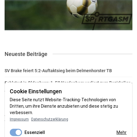
Neueste Beiträge
SV Brake feiert 5:2-Auftaktsieg beim Delmenhorster TB
Fehlstart in Oldenburg: 1. FC Nordenham verliert zum Bezirksliga-
Auftakt
Cookie Einstellungen
Diese Seite nutzt Website-Tracking-Technologien von
Fußball in der Wesermarsch: Die Bilder vom Wochenende
Dritten, um ihre Dienste anzubieten und diese stetig zu
verbessern.
Aufstieg geschafft: HSG-Unterweser-C-Jugend macht sich bereit
Impressum
Datenschutzerklärung
für die Oberliga
Essenziell
Mehr
HSG Unterweser startet mit neuem Torwarttrainer in die