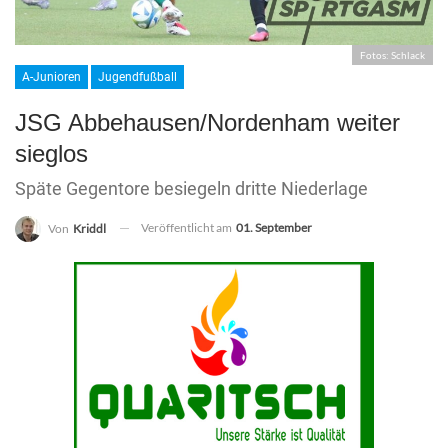
Fotos: Schlack
A-Junioren
Jugendfußball
JSG Abbehausen/Nordenham weiter
sieglos
Späte Gegentore besiegeln dritte Niederlage
Veröffentlicht am
01. September
Von
Kriddl