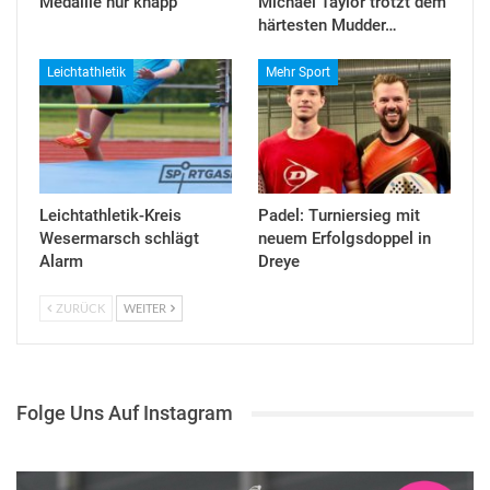
Medaille nur knapp
Michael Taylor trotzt dem
härtesten Mudder…
Leichtathletik
Mehr Sport
Leichtathletik-Kreis
Padel: Turniersieg mit
Wesermarsch schlägt
neuem Erfolgsdoppel in
Alarm
Dreye
ZURÜCK
WEITER
Folge Uns Auf Instagram