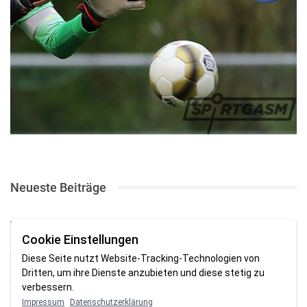
Neueste Beiträge
TSV gewinnt Testspiel bei Braker Reserve
Cookie Einstellungen
SV Brake gewinnt erstes Heimspiel mit 2:0
Diese Seite nutzt Website-Tracking-Technologien von
Dritten, um ihre Dienste anzubieten und diese stetig zu
SV Brake feiert 5:2-Auftaktsieg beim Delmenhorster TB
verbessern.
Impressum
Datenschutzerklärung
Fehlstart in Oldenburg: 1. FC Nordenham verliert zum Bezirksliga-