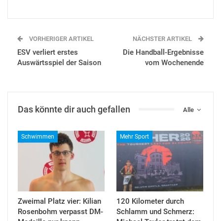
VORHERIGER ARTIKEL
NÄCHSTER ARTIKEL
ESV verliert erstes
Die Handball-Ergebnisse
Auswärtsspiel der Saison
vom Wochenende
Das könnte dir auch gefallen
Alle
Schwimmen
Mehr Sport
Zweimal Platz vier: Kilian
120 Kilometer durch
Rosenbohm verpasst DM-
Schlamm und Schmerz: