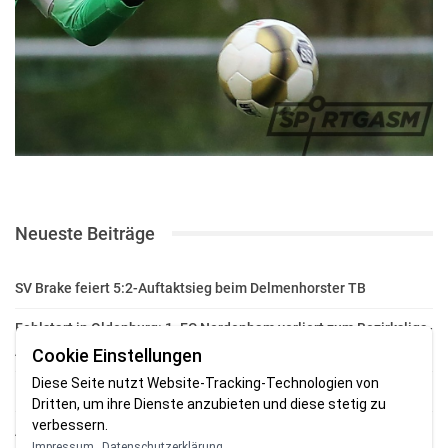
Neueste Beiträge
SV Brake feiert 5:2-Auftaktsieg beim Delmenhorster TB
Fehlstart in Oldenburg: 1. FC Nordenham verliert zum Bezirksliga-
Auftakt
Cookie Einstellungen
Diese Seite nutzt Website-Tracking-Technologien von
Fußball in der Wesermarsch: Die Bilder vom Wochenende
Dritten, um ihre Dienste anzubieten und diese stetig zu
verbessern.
Aufstieg geschafft: HSG-Unterweser-C-Jugend macht sich bereit
Impressum
Datenschutzerklärung