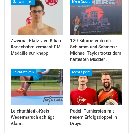
Schwimmen
Mehr Sport
Zweimal Platz vier: Kilian
120 Kilometer durch
Rosenbohm verpasst DM-
Schlamm und Schmerz:
Medaille nur knapp
Michael Taylor trotzt dem
härtesten Mudder…
Leichtathletik
Mehr Sport
Leichtathletik-Kreis
Padel: Turniersieg mit
Wesermarsch schlägt
neuem Erfolgsdoppel in
Alarm
Dreye