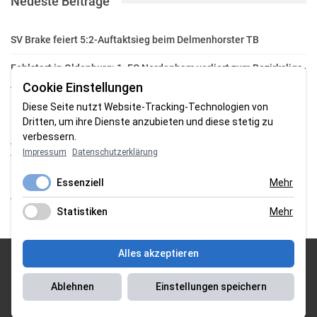
Neueste Beiträge
SV Brake feiert 5:2-Auftaktsieg beim Delmenhorster TB
Fehlstart in Oldenburg: 1. FC Nordenham verliert zum Bezirksliga-
Auftakt
Cookie Einstellungen
Diese Seite nutzt Website-Tracking-Technologien von
Fußball in der Wesermarsch: Die Bilder vom Wochenende
Dritten, um ihre Dienste anzubieten und diese stetig zu
verbessern.
Aufstieg geschafft: HSG-Unterweser-C-Jugend macht sich bereit
Impressum
Datenschutzerklärung
für die Oberliga
Essenziell
Mehr
HSG Unterweser startet mit neuem Torwarttrainer in die
Vorbereitung
Statistiken
Mehr
Alles akzeptieren
© 2026 Sportgasm . All Rights Reserved.
Ablehnen
Einstellungen speichern
Unser Team
|
Impressum
|
Datenschutzerklärung
|
Magazin Saison
2018/2019
|
Magazin Saison 2019/2020
|
Magazin Saison 2020/2021
|
Magazin Saison 2022/2023
| Support by
J&P Media Labs