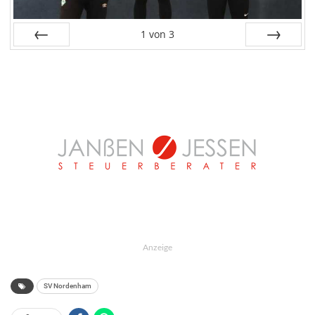
1
von
3
Zurück
Weiter
Anzeige
SV Nordenham