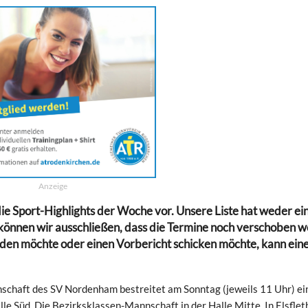
Anzeige
die Sport-Highlights der Woche vor. Unsere Liste hat weder ei
 können wir ausschließen, dass die Termine noch verschoben 
en möchte oder einen Vorbericht schicken möchte, kann eine
nnschaft des SV Nordenham bestreitet am Sonntag (jeweils 11 Uhr) ei
lle Süd. Die Bezirksklassen-Mannschaft in der Halle Mitte. In Elsflet