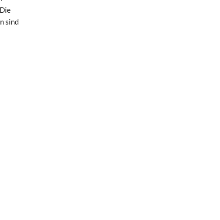
 Die
n sind