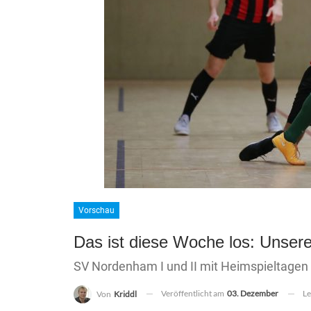
Vorschau
Das ist diese Woche los: Unsere
SV Nordenham I und II mit Heimspieltagen - 
Veröffentlicht am
03. Dezember
Le
Von
Kriddl