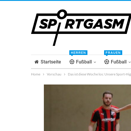
HERREN
FRAUEN
Startseite
Fußball
Fußball
Home
Vorschau
Das ist diese Woche los: Unsere Sport-Hi