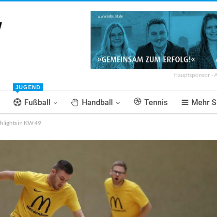
Hauptsponsor - 
JUGEND
Fußball
Handball
Tennis
Mehr S
ghlights in KW 49