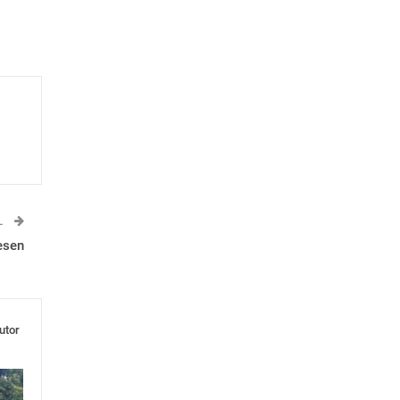
L
esen
utor