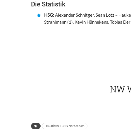
Die Statistik
HSG:
Alexander Schnitger, Sean Lotz – Hauke 
Strahlmann (1), Kevin Hünnekens, Tobias Derr
HSG Blexer TB/SV Nordenham