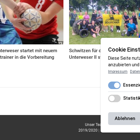
Cookie Einst
terweser startet mit neuem
Schwitzen für die Top drei: HSG
trainer in die Vorbereitung
Unterweser II startet durch
Diese Seite nut
anzubieten und 
Impressum
Daten
Essenzie
Statisti
Ablehnen
Unser Team
|
Impressum
|
Daten
2019/2020
|
Magazin Saison 2020/