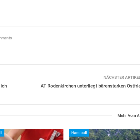
mments
NÄCHSTER ARTIKE
lich
AT Rodenkirchen unterliegt bärenstarken Ostfri
Mehr Vom A
ll
Handball