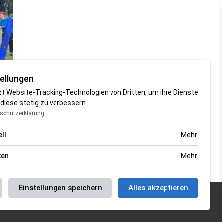
ellungen
zt Website-Tracking-Technologien von Dritten, um ihre Dienste
diese stetig zu verbessern.
schutzerklärung
Mehr
ll
Mehr
ken
Einstellungen speichern
Alles akzeptieren
schutzerklärung
|
Magazin Saison 2018/2019
|
Magazin Saison
2021
|
Magazin Saison 2022/2023
| Support by
J&P Media Labs