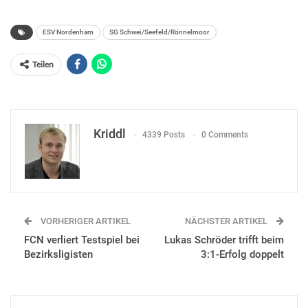
ESV Nordenham
SG Schwei/Seefeld/Rönnelmoor
Teilen
Kriddl
4339 Posts
0 Comments
VORHERIGER ARTIKEL
NÄCHSTER ARTIKEL
FCN verliert Testspiel bei
Lukas Schröder trifft beim
Bezirksligisten
3:1-Erfolg doppelt