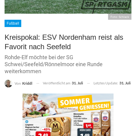
Foto: Schlack
Fußball
Kreispokal: ESV Nordenham reist als
Favorit nach Seefeld
Rohde-Elf möchte bei der SG
Schwei/Seefeld/Rönnelmoor eine Runde
weiterkommen
Veröffentlicht am
31. Juli
Letztes Update:
31. Juli
Von
Kriddl