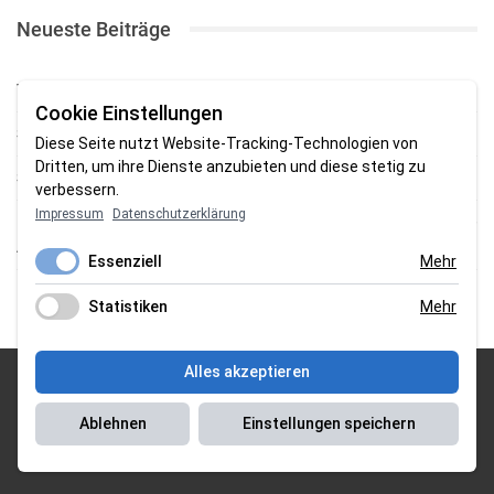
Neueste Beiträge
TSV gewinnt Testspiel bei Braker Reserve
Cookie Einstellungen
SV Brake gewinnt erstes Heimspiel mit 2:0
Diese Seite nutzt Website-Tracking-Technologien von
Dritten, um ihre Dienste anzubieten und diese stetig zu
SV Brake feiert 5:2-Auftaktsieg beim Delmenhorster TB
verbessern.
Impressum
Datenschutzerklärung
Fehlstart in Oldenburg: 1. FC Nordenham verliert zum Bezirksliga-
Auftakt
Essenziell
Mehr
Fußball in der Wesermarsch: Die Bilder vom Wochenende
Statistiken
Mehr
Alles akzeptieren
© 2026 Sportgasm . All Rights Reserved.
Ablehnen
Einstellungen speichern
Unser Team
|
Impressum
|
Datenschutzerklärung
|
Magazin Saison
2018/2019
|
Magazin Saison 2019/2020
|
Magazin Saison 2020/2021
|
Magazin Saison 2022/2023
| Support by
J&P Media Labs