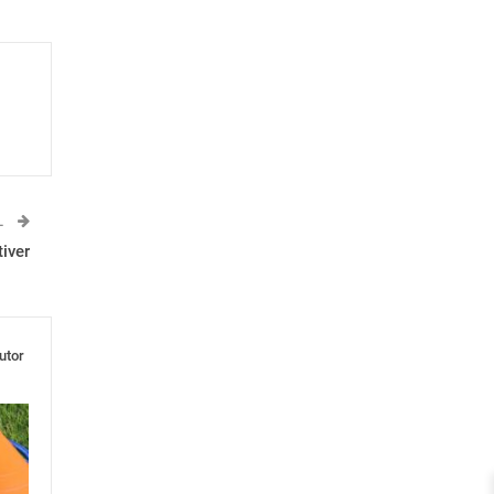
L
iver
utor