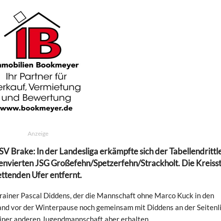
Anzeige
SV Brake: In der Landesliga erkämpfte sich der Tabellendrittl
lenvierten JSG Großefehn/Spetzerfehn/Strackholt. Die Kreiss
ettenden Ufer entfernt.
Trainer Pascal Diddens, der die Mannschaft ohne Marco Kuck in den
nd vor der Winterpause noch gemeinsam mit Diddens an der Seitenli
einer anderen Jugendmannschaft aber erhalten.