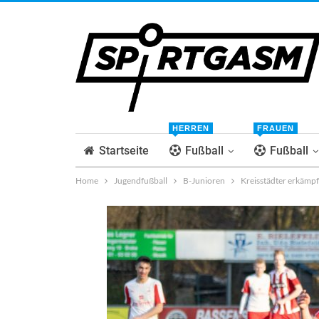
HERREN
FRAUEN
Startseite
Fußball
Fußball
Home
Jugendfußball
B-Junioren
Kreisstädter erkämpf