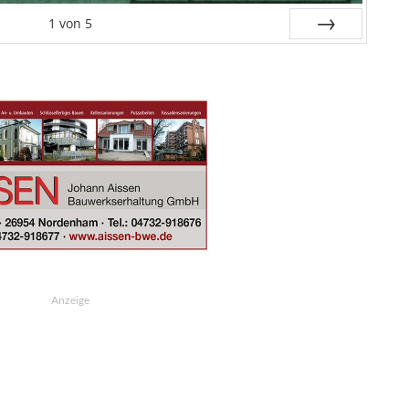
1
von
5
Weiter
Anzeige