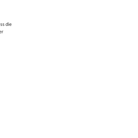
ss die
er