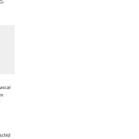
SG-
ascal
in
r
schid