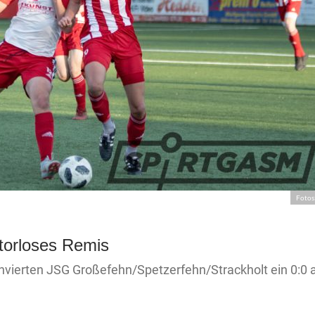
Fotos
 torloses Remis
nvierten JSG Großefehn/Spetzerfehn/Strackholt ein 0:0 