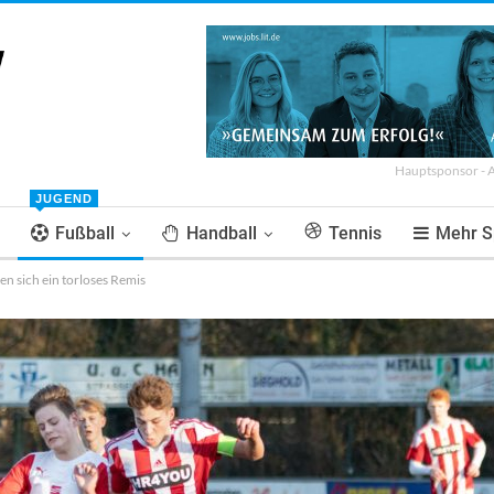
Hauptsponsor - 
JUGEND
Fußball
Handball
Tennis
Mehr S
en sich ein torloses Remis