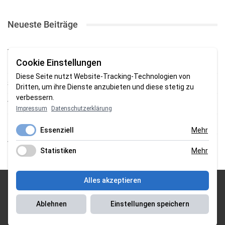
Neueste Beiträge
TSV Abbehausen: Letzter Härtetest endet mit knapper
Cookie Einstellungen
Niederlage
Diese Seite nutzt Website-Tracking-Technologien von
SV Brake fährt deutlichen Testpsielsieg beim ATR ein
Dritten, um ihre Dienste anzubieten und diese stetig zu
verbessern.
TSG Burhave bezwingt im Pokal den AT Rodenkirchen
Impressum
Datenschutzerklärung
1. FC Nordenham holt Punkt gegen Heidmühler FC
Essenziell
Mehr
TSV gewinnt Testspiel bei Braker Reserve
Statistiken
Mehr
Alles akzeptieren
© 2026 Sportgasm . All Rights Reserved.
Ablehnen
Einstellungen speichern
Unser Team
|
Impressum
|
Datenschutzerklärung
|
Magazin Saison
2018/2019
|
Magazin Saison 2019/2020
|
Magazin Saison 2020/2021
|
Magazin Saison 2022/2023
| Support by
J&P Media Labs