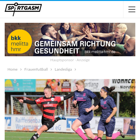
Hauptsponsor - Anzeige
Home
Frauenfußball
Landesliga