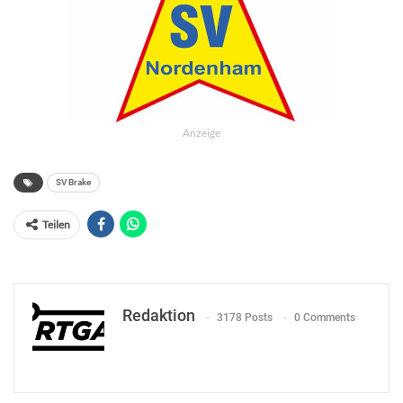
Anzeige
SV Brake
Teilen
Redaktion
3178 Posts
0 Comments