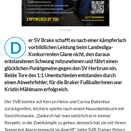
Anzeige
er SV Brake schafft es nach einer kämpferisch
D
vorbildlichen Leistung beim Landesliga-
Konkurrenten Glane nicht, den daraus
entstandenen Schwung mitzunehmen und fährt einen
glücklichen Punktgewinn gegen den SV Herbrum ein.
Beide Tore des 1:1 Unentschieden entstanden durch
einen Abwehrfehler, für die Braker Fußballerinnen war
Kristin Mählmann erfolgreich.
Der SVB konnte auf Kerryn Heise und Carina Bakenhus
zurückgreifen, letztere spielte nach einem Nasenbeinbruch mit
Gesichtsmaske. „Dadurch hat man natürlich erst einmal
Respekt, in die Zweikämpfe zu gehen, dennoch hat sie mit ihrem
Tempo gut Alarm gemacht im Angriff“, lobte SVB-Trainer Peters.