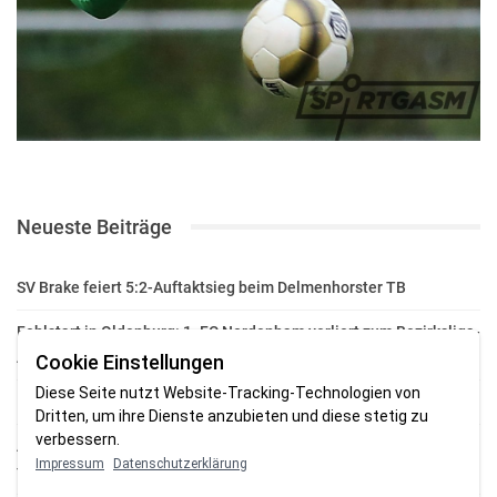
Neueste Beiträge
SV Brake feiert 5:2-Auftaktsieg beim Delmenhorster TB
Fehlstart in Oldenburg: 1. FC Nordenham verliert zum Bezirksliga-
Auftakt
Cookie Einstellungen
Diese Seite nutzt Website-Tracking-Technologien von
Fußball in der Wesermarsch: Die Bilder vom Wochenende
Dritten, um ihre Dienste anzubieten und diese stetig zu
verbessern.
Aufstieg geschafft: HSG-Unterweser-C-Jugend macht sich bereit
Impressum
Datenschutzerklärung
für die Oberliga