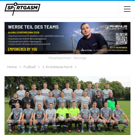
Hauptsponsor - Anzeige
Home
Fußball
1. Kreisklasse Nord