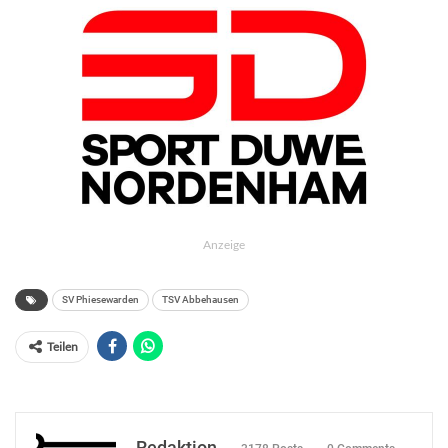
Anzeige
SV Phiesewarden
TSV Abbehausen
Teilen
Redaktion