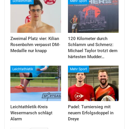
Schwimmen
Mehr Sport
Zweimal Platz vier: Kilian
120 Kilometer durch
Rosenbohm verpasst DM-
Schlamm und Schmerz:
Medaille nur knapp
Michael Taylor trotzt dem
härtesten Mudder…
Leichtathletik
Mehr Sport
Leichtathletik-Kreis
Padel: Turniersieg mit
Wesermarsch schlägt
neuem Erfolgsdoppel in
Alarm
Dreye