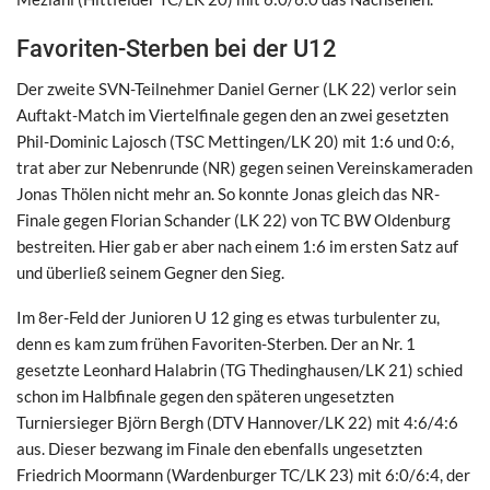
Favoriten-Sterben bei der U12
Der zweite SVN-Teilnehmer Daniel Gerner (LK 22) verlor sein
Auftakt-Match im Viertelfinale gegen den an zwei gesetzten
Phil-Dominic Lajosch (TSC Mettingen/LK 20) mit 1:6 und 0:6,
trat aber zur Nebenrunde (NR) gegen seinen Vereinskameraden
Jonas Thölen nicht mehr an. So konnte Jonas gleich das NR-
Finale gegen Florian Schander (LK 22) von TC BW Oldenburg
bestreiten. Hier gab er aber nach einem 1:6 im ersten Satz auf
und überließ seinem Gegner den Sieg.
Im 8er-Feld der Junioren U 12 ging es etwas turbulenter zu,
denn es kam zum frühen Favoriten-Sterben. Der an Nr. 1
gesetzte Leonhard Halabrin (TG Thedinghausen/LK 21) schied
schon im Halbfinale gegen den späteren ungesetzten
Turniersieger Björn Bergh (DTV Hannover/LK 22) mit 4:6/4:6
aus. Dieser bezwang im Finale den ebenfalls ungesetzten
Friedrich Moormann (Wardenburger TC/LK 23) mit 6:0/6:4, der