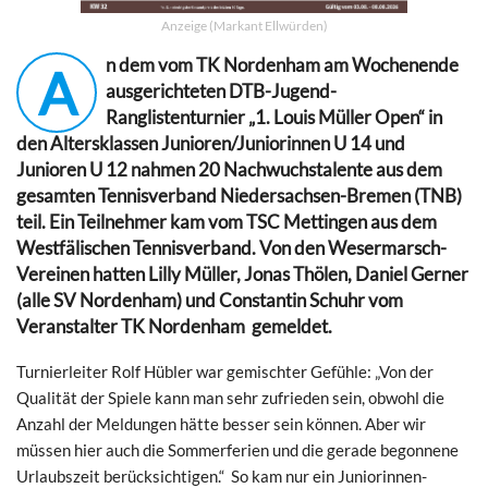
Anzeige (Markant Ellwürden)
n dem vom TK Nordenham am Wochenende
A
ausgerichteten DTB-Jugend-
Ranglistenturnier „1. Louis Müller Open“ in
den Altersklassen Junioren/Juniorinnen U 14 und
Junioren U 12 nahmen 20 Nachwuchstalente aus dem
gesamten Tennisverband Niedersachsen-Bremen (TNB)
teil. Ein Teilnehmer kam vom TSC Mettingen aus dem
Westfälischen Tennisverband. Von den Wesermarsch-
Vereinen hatten Lilly Müller, Jonas Thölen, Daniel Gerner
(alle SV Nordenham) und Constantin Schuhr vom
Veranstalter TK Nordenham gemeldet.
Turnierleiter Rolf Hübler war gemischter Gefühle: „Von der
Qualität der Spiele kann man sehr zufrieden sein, obwohl die
Anzahl der Meldungen hätte besser sein können. Aber wir
müssen hier auch die Sommerferien und die gerade begonnene
Urlaubszeit berücksichtigen.“ So kam nur ein Juniorinnen-