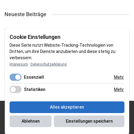
Neueste Beiträge
TSV gewinnt Testspiel bei Braker Reserve
Cookie Einstellungen
SV Brake gewinnt erstes Heimspiel mit 2:0
Diese Seite nutzt Website-Tracking-Technologien von
Dritten, um ihre Dienste anzubieten und diese stetig zu
SV Brake feiert 5:2-Auftaktsieg beim Delmenhorster TB
verbessern.
Impressum
Datenschutzerklärung
Fehlstart in Oldenburg: 1. FC Nordenham verliert zum Bezirksliga-
Auftakt
Essenziell
Mehr
Fußball in der Wesermarsch: Die Bilder vom Wochenende
Statistiken
Mehr
Alles akzeptieren
© 2026 Sportgasm . All Rights Reserved.
Ablehnen
Einstellungen speichern
Unser Team
|
Impressum
|
Datenschutzerklärung
|
Magazin Saison
2018/2019
|
Magazin Saison 2019/2020
|
Magazin Saison 2020/2021
|
Magazin Saison 2022/2023
| Support by
J&P Media Labs