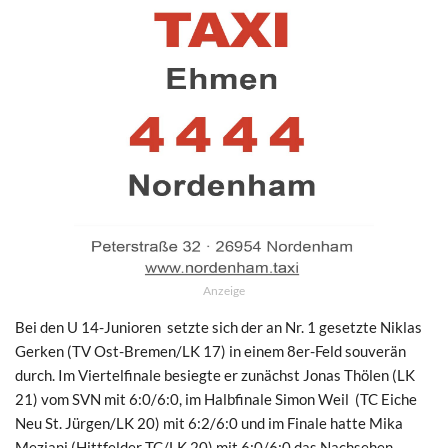
Anzeige
Bei den U 14-Junioren setzte sich der an Nr. 1 gesetzte Niklas
Gerken (TV Ost-Bremen/LK 17) in einem 8er-Feld souverän
durch. Im Viertelfinale besiegte er zunächst Jonas Thölen (LK
21) vom SVN mit 6:0/6:0, im Halbfinale Simon Weil (TC Eiche
Neu St. Jürgen/LK 20) mit 6:2/6:0 und im Finale hatte Mika
Meziani (Hittfelder TC/LK 20) mit 6:0/6:0 das Nachsehen.