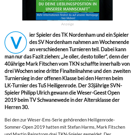
Anzeige
ier Spieler des TK Nordenham und ein Spieler
V
des SV Nordenham nahmen am Wochenende
an verschiedenen Turnieren teil. Dabei kann
man nur das Fazit ziehen: „Je oller, desto toller“, denn der
40ährige Mark Fitschen vom TKN schaffte innerhalb von
drei Wochen seine dritte Finalteilnahme und den zweiten
Turniersieg in der offenen Klasse bei den Herren beim
LK-Turnier des TuS Heiligenrode. Der 33jährige SVN-
Spieler Philipp Ulrich gewann die Weser-Geest Open
2019 beim TV Schwanewede in der Altersklasse der
Herren 30.
Bei den zur Weser-Ems-Serie gehörenden Heiligenrode-
Sommer-Open 2019 hatten mit Stefan Harms, Mark Fitschen
und Martin Reinstrom drei TKN-Spieler gemeldet. Der