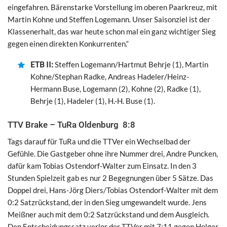
eingefahren. Bärenstarke Vorstellung im oberen Paarkreuz, mit
Martin Kohne und Steffen Logemann. Unser Saisonziel ist der
Klassenerhalt, das war heute schon mal ein ganz wichtiger Sieg
gegen einen direkten Konkurrenten.“
ETB II:
Steffen Logemann/Hartmut Behrje (1), Martin
Kohne/Stephan Radke, Andreas Hadeler/Heinz-
Hermann Buse, Logemann (2), Kohne (2), Radke (1),
Behrje (1), Hadeler (1), H.-H. Buse (1).
TTV Brake – TuRa Oldenburg 8:8
Tags darauf für TuRa und die TTVer ein Wechselbad der
Gefühle. Die Gastgeber ohne ihre Nummer drei, Andre Puncken,
dafür kam Tobias Ostendorf-Walter zum Einsatz. In den 3
Stunden Spielzeit gab es nur 2 Begegnungen über 5 Sätze. Das
Doppel drei, Hans-Jörg Diers/Tobias Ostendorf-Walter mit dem
0:2 Satzrückstand, der in den Sieg umgewandelt wurde. Jens
Meißner auch mit dem 0:2 Satzrückstand und dem Ausgleich.
Den Entscheidungssatz verlor der TTVer mit 7:11 gegen Holger