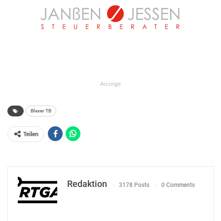
Anzeige
Blexer TB
Teilen
Redaktion
3178 Posts
0 Comments