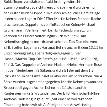
Beide Teams zum Saisonauftakt in der gewünschten
Stammformation. So richtig eng und spannend wurde es nur in
den ersten beiden Doppeln, mit unterschiedlicher Gemütslage
in den beiden Lagern. Die ETBer Martin Kohne/Stephan Radke
brachten das Doppel eins von TuRa Jochen Kohne/Michael
Grünemann in Verlegenheit. Den Entscheidungssatz fünf
verloren die Huntestädter unglücklich mit 11:13. Am
Nebentisch ging es noch dramatischer zu. Das Duo eins vom
ETB, Steffen Logemann/Hartmut Behrje auch mit dem 13:11 im
Entscheidungssatz, aber erfolgreich gegen Oliver
Hassel/Martin Glup. Die Satzfolge: 11:8, 13:15, 10:12, 11:8,
11:13. Das Doppel drei Andreas Hadeler/Heinz-Hermann Buse
mit der Niederlage in 3 Sätzen, und die ETBer mit dem 1:2
Rückstand. In den Einzeln lief es aber wie am Schnürchen. Nur 4
Sätze wurden insgesamt abgegeben. Martin Kohne gewann das
Bruderduell gegen Jochen Kohne mit 3:1. So stand ein
Kantersieg in nur 2 ¼ Stunden an. Der ETB Mannschaftsführer
Andreas Hadeler gut gelaunt: „Mit einer hervorragenden
Einstellung haben wir als Aufsteiger einen Auswärtssieg