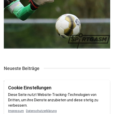
Neueste Beiträge
TSV gewinnt Testspiel bei Braker Reserve
Cookie Einstellungen
SV Brake gewinnt erstes Heimspiel mit 2:0
Diese Seite nutzt Website-Tracking-Technologien von
Dritten, um ihre Dienste anzubieten und diese stetig zu
SV Brake feiert 5:2-Auftaktsieg beim Delmenhorster TB
verbessern.
Impressum
Datenschutzerklärung
Fehlstart in Oldenburg: 1. FC Nordenham verliert zum Bezirksliga-