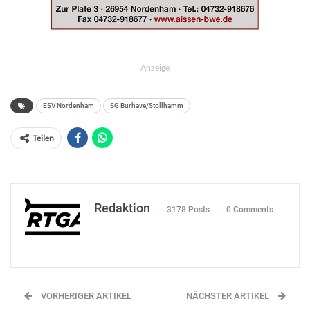
Anzeige
ESV Nordenham
SG Burhave/Stollhamm
Teilen
Redaktion
3178 Posts
0 Comments
VORHERIGER ARTIKEL
NÄCHSTER ARTIKEL