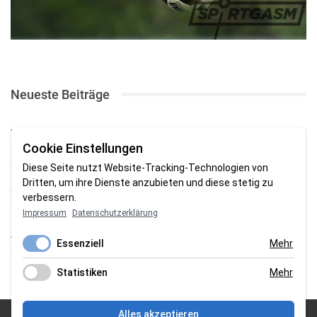
Neueste Beiträge
TSV gewinnt Testspiel bei Braker Reserve
Cookie Einstellungen
SV Brake gewinnt erstes Heimspiel mit 2:0
Diese Seite nutzt Website-Tracking-Technologien von
Dritten, um ihre Dienste anzubieten und diese stetig zu
SV Brake feiert 5:2-Auftaktsieg beim Delmenhorster TB
verbessern.
Impressum
Datenschutzerklärung
Fehlstart in Oldenburg: 1. FC Nordenham verliert zum Bezirksliga-
Auftakt
Essenziell
Mehr
Fußball in der Wesermarsch: Die Bilder vom Wochenende
Statistiken
Mehr
Alles akzeptieren