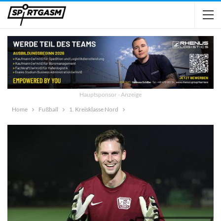
Hauptsponsor - Anzeige
Home
Fußball
1. Kreisklasse Nord