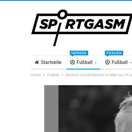
HERREN
FRAUEN
Startseite
Fußball
Fußball
Home
Fußball
Nachruf: Gerold Steindor im Alter von 74 J