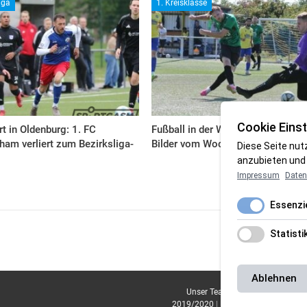
iga
1. Kreisklasse
Cookie Einst
rt in Oldenburg: 1. FC
Fußball in der Wesermarsch: Die
am verliert zum Bezirksliga-
Bilder vom Wochenende
Diese Seite nut
anzubieten und 
Impressum
Daten
Essenzie
Statisti
Ablehnen
Unser Team
|
Impressum
|
Daten
2019/2020
|
Magazin Saison 2020/