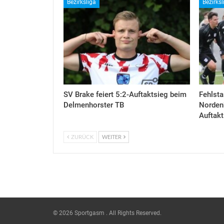
Bezirksliga
Bezirksl
SV Brake feiert 5:2-Auftaktsieg beim
Fehlsta
Delmenhorster TB
Nordenh
Auftakt
ZURÜCK
WEITER
© 2026 Sportgasm . All Rights Reserved.