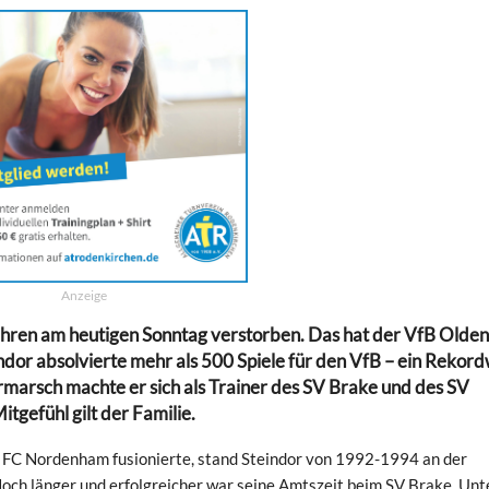
Anzeige
 Jahren am heutigen Sonntag verstorben. Das hat der VfB Olde
indor absolvierte mehr als 500 Spiele für den VfB – ein Rekor
rmarsch machte er sich als Trainer des SV Brake und des SV
gefühl gilt der Familie.
 FC Nordenham fusionierte, stand Steindor von 1992-1994 an der
 Noch länger und erfolgreicher war seine Amtszeit beim SV Brake. Unt