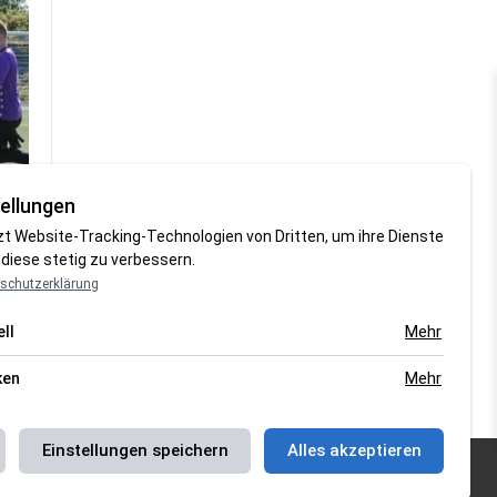
ellungen
zt Website-Tracking-Technologien von Dritten, um ihre Dienste
diese stetig zu verbessern.
schutzerklärung
Mehr
ll
Mehr
ken
Einstellungen speichern
Alles akzeptieren
schutzerklärung
|
Magazin Saison 2018/2019
|
Magazin Saison
2021
|
Magazin Saison 2022/2023
| Support by
J&P Media Labs